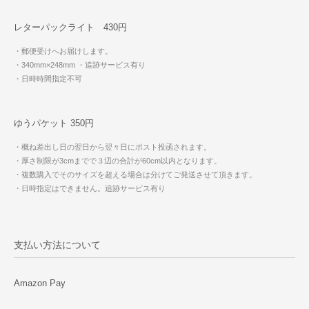
レターパックライト 430円
・郵便受けへお届けします。
・340mm×248mm
・追跡サービス有り
・日時時間指定不可
ゆうパケット 350円
・概ね差出し日の翌日から翌々日にポスト投函されます。
・厚さ制限が3cmまでで３辺の合計が60cm以内となります。
・複数購入でそのサイズを超える場合は分けてご発送させて頂きます。
・日時指定はできません。追跡サービス有り
支払い方法について
Amazon Pay