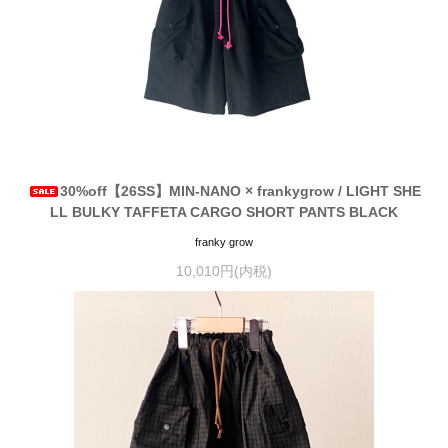
30%off【26SS】MIN-NANO × frankygrow / LIGHT SHE
LL BULKY TAFFETA CARGO SHORT PANTS BLACK
franky grow
10,010円(内税)