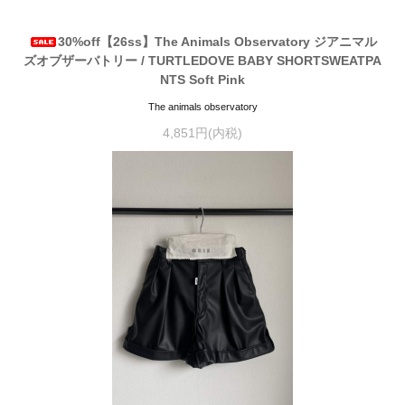
30%off【26ss】The Animals Observatory ジアニマル
ズオブザーバトリー / TURTLEDOVE BABY SHORTSWEATPA
NTS Soft Pink
The animals observatory
4,851円(内税)