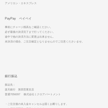
アメリカン・エキスプレス
PayPay ペイペイ
事前にチャージ残高をご確認ください。
必ず最後の決済完了まで行ってください。
途中で他の決済方法に変更は出来ません。
未決済の場合、ご注文確定となりませんのでご注意くださいませ。
銀行振込
振込先：
楽天銀行 第四営業支店
普通7056097 株式会社ミクロアパートメント
・ご注文後の未入金キャンセルは固くお断りします。