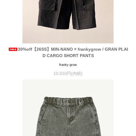
30%off【26SS】MIN-NANO × frankygrow / GRAN PLAI
D CARGO SHORT PANTS
franky grow
10,010円(内税)