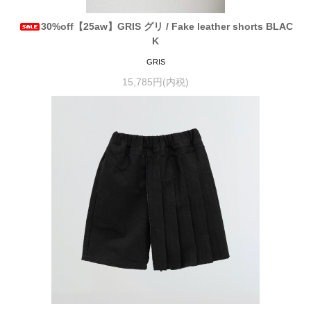
30%off【25aw】GRIS グリ / Fake leather shorts BLAC
K
GRIS
15,785円(内税)