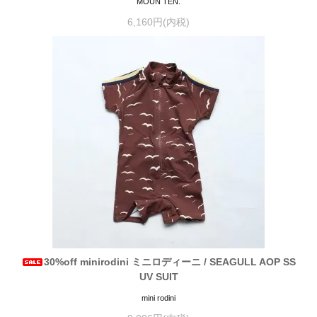
MOUN TEN.
6,160円(内税)
30%off minirodini ミニロディーニ / SEAGULL AOP SS
UV SUIT
mini rodini