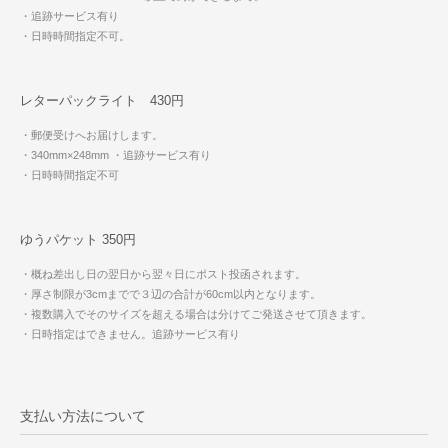
・追跡サービス有り
・日時時間指定不可。
レターパックライト 430円
・郵便受けへお届けします。
・340mm×248mm
・追跡サービス有り
・日時時間指定不可
ゆうパケット 350円
・概ね差出し日の翌日から翌々日にポスト投函されます。
・厚さ制限が3cmまでで３辺の合計が60cm以内となります。
・複数購入でそのサイズを超える場合は分けてご発送させて頂きます。
・日時指定はできません。追跡サービス有り
支払い方法について