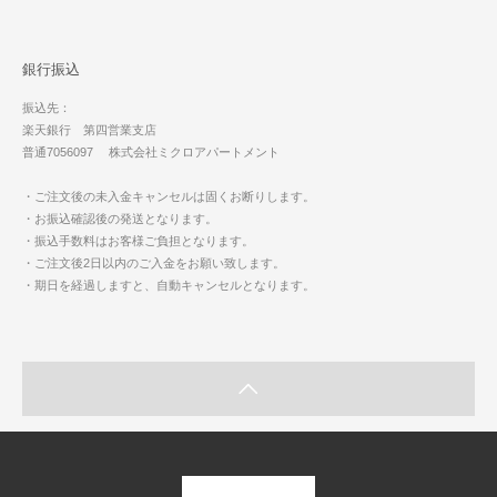
銀行振込
振込先：
楽天銀行 第四営業支店
普通7056097 株式会社ミクロアパートメント
・ご注文後の未入金キャンセルは固くお断りします。
・お振込確認後の発送となります。
・振込手数料はお客様ご負担となります。
・ご注文後2日以内のご入金をお願い致します。
・期日を経過しますと、自動キャンセルとなります。