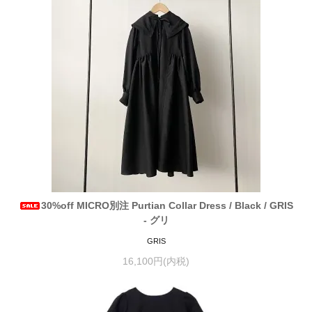
30%off MICRO別注 Purtian Collar Dress / Black / GRIS
- グリ
GRIS
16,100円(内税)