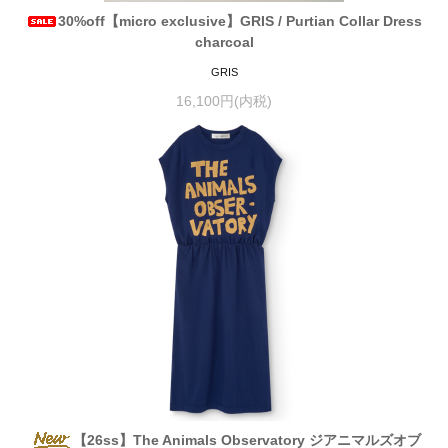
30%off【micro exclusive】GRIS / Purtian Collar Dress
charcoal
GRIS
16,100円(内税)
【26ss】The Animals Observatory ジアニマルズオブ