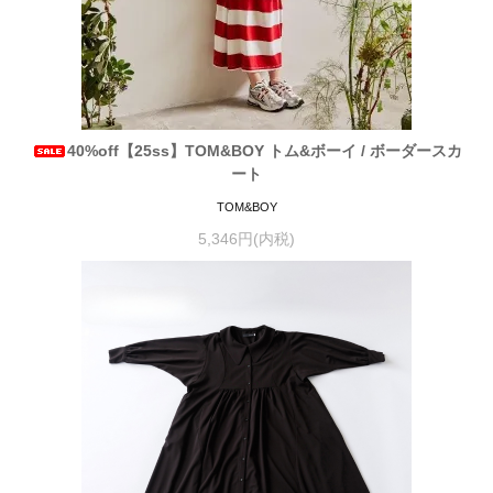
40%off【25ss】TOM&BOY トム&ボーイ / ボーダースカ
ート
TOM&BOY
5,346円(内税)