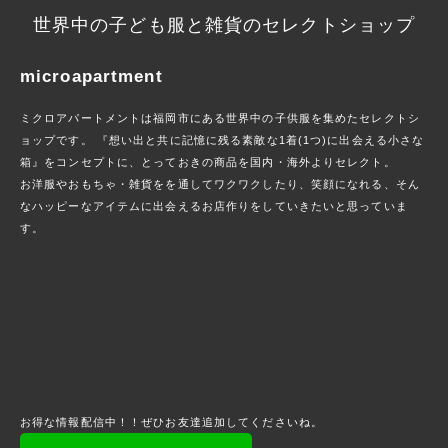
世界中の子ども服と雑貨のセレクトショップ
microapartment
ミクロアパートメントは福岡市にある世界中の子供服を集めたセレクトシ
ョップです。 『想い出と共に記憶に残る素敵な1着(1つ)に出会える小さな
箱』をコンセプトに、とっておきの商品を国内・海外よりセレクト。
お洋服やおもちゃ・雑貨をを通してワクワクしたり、笑顔になれる、そん
なハッピーなアイテムに出会えるお店作りをしていきたいと思っていま
す。
お得な情報配信中！！ぜひお友達追加してくださいね。