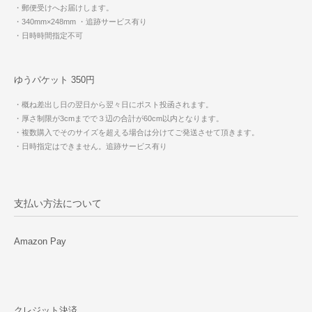
・郵便受けへお届けします。
・340mm×248mm
・追跡サービス有り
・日時時間指定不可
ゆうパケット 350円
・概ね差出し日の翌日から翌々日にポスト投函されます。
・厚さ制限が3cmまでで３辺の合計が60cm以内となります。
・複数購入でそのサイズを超える場合は分けてご発送させて頂きます。
・日時指定はできません。追跡サービス有り
支払い方法について
Amazon Pay
クレジット決済