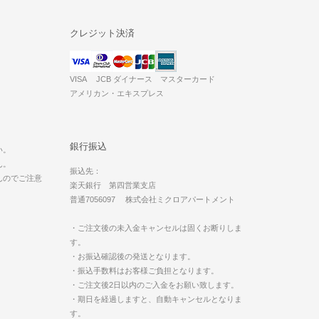
クレジット決済
VISA JCB ダイナース マスターカード
アメリカン・エキスプレス
。
銀行振込
い。
ん。
振込先：
んのでご注意
楽天銀行 第四営業支店
普通7056097 株式会社ミクロアパートメント
・ご注文後の未入金キャンセルは固くお断りしま
す。
・お振込確認後の発送となります。
・振込手数料はお客様ご負担となります。
・ご注文後2日以内のご入金をお願い致します。
・期日を経過しますと、自動キャンセルとなりま
す。