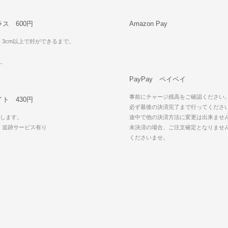
ス 600円
Amazon Pay
・3cm以上で封ができるまで。
可。
PayPay ペイペイ
事前にチャージ残高をご確認ください
ト 430円
必ず最後の決済完了まで行ってくださ
します。
途中で他の決済方法に変更は出来ませ
・追跡サービス有り
未決済の場合、ご注文確定となりませ
可
くださいませ。