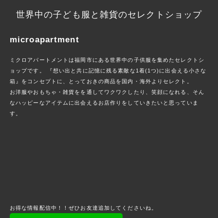
世界中の子ども服と雑貨のセレクトショップ
microapartment
ミクロアパートメントは福岡市にある世界中の子供服を集めたセレクトシ
ョップです。 『想い出と共に記憶に残る素敵な1着(1つ)に出会える小さな
箱』をコンセプトに、とっておきの商品を国内・海外よりセレクト。
お洋服やおもちゃ・雑貨をを通してワクワクしたり、笑顔になれる、そん
なハッピーなアイテムに出会えるお店作りをしていきたいと思っていま
す。
お得な情報配信中！！ぜひお友達追加してくださいね。