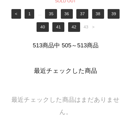
SOLD OUT
<
1
...
35
36
37
38
39
40
41
42
43
>
513商品中 505～513商品
最近チェックした商品
最近チェックした商品はまだありませ
ん。