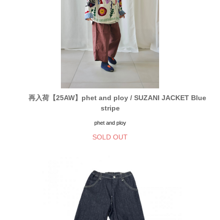
再入荷【25AW】phet and ploy / SUZANI JACKET Blue
stripe
phet and ploy
SOLD OUT