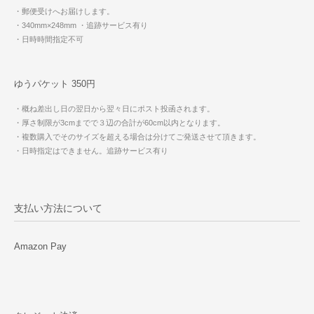
・郵便受けへお届けします。
・340mm×248mm
・追跡サービス有り
・日時時間指定不可
ゆうパケット 350円
・概ね差出し日の翌日から翌々日にポスト投函されます。
・厚さ制限が3cmまでで３辺の合計が60cm以内となります。
・複数購入でそのサイズを超える場合は分けてご発送させて頂きます。
・日時指定はできません。追跡サービス有り
支払い方法について
Amazon Pay