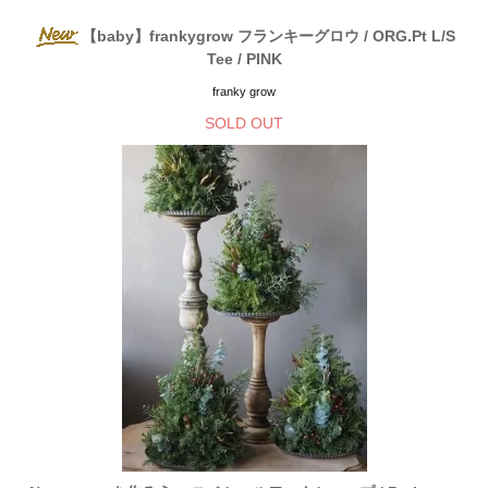
【baby】frankygrow フランキーグロウ / ORG.Pt L/S
Tee / PINK
franky grow
SOLD OUT