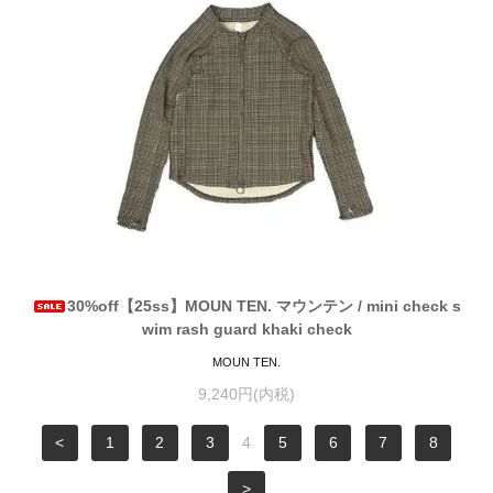
30%off【25ss】MOUN TEN. マウンテン / mini check s
wim rash guard khaki check
MOUN TEN.
9,240円(内税)
<
1
2
3
4
5
6
7
8
>