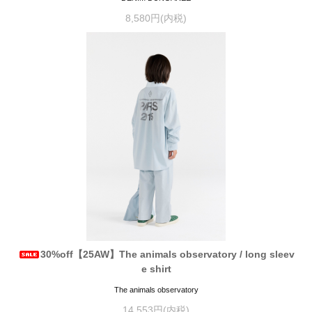
8,580円(内税)
30%off【25AW】The animals observatory / long sleev
e shirt
The animals observatory
14,553円(内税)