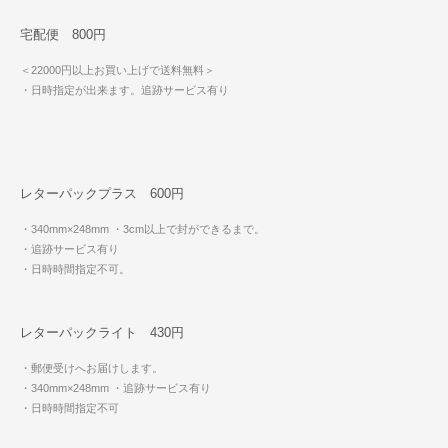
宅配便 800円
＜22000円以上お買い上げで送料無料＞
・日時指定が出来ます。追跡サービス有り
レターパックプラス 600円
・340mm×248mm
・3cm以上で封ができるまで。
・追跡サービス有り
・日時時間指定不可。
レターパックライト 430円
・郵便受けへお届けします。
・340mm×248mm
・追跡サービス有り
・日時時間指定不可