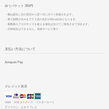
ゆうパケット 350円
・概ね差出し日の翌日から翌々日にポスト投函されます。
・厚さ制限が3cmまでで３辺の合計が60cm以内となります。
・複数購入でそのサイズを超える場合は分けてご発送させて頂きます。
・日時指定はできません。追跡サービス有り
支払い方法について
Amazon Pay
クレジット決済
VISA JCB ダイナース マスターカード
アメリカン・エキスプレス