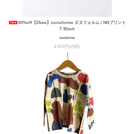
30%off【25aw】nunuforme ヌヌフォルム / NNプリント
T Black
nunuforme
4,543円(内税)