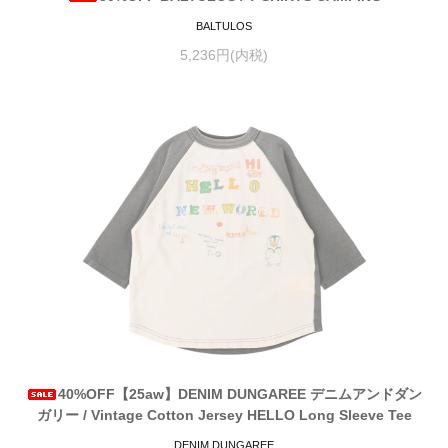
BALTULOS
5,236円(内税)
40%OFF【25aw】DENIM DUNGAREE デニムアンドダン
ガリー / Vintage Cotton Jersey HELLO Long Sleeve Tee
DENIM DUNGAREE