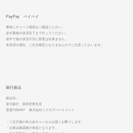
PayPay ペイペイ
事前にチャージ残高をご確認ください。
必ず最後の決済完了まで行ってください。
途中で他の決済方法に変更は出来ません。
未決済の場合、ご注文確定となりませんのでご注意くださいませ。
銀行振込
振込先：
楽天銀行 第四営業支店
普通7056097 株式会社ミクロアパートメント
・ご注文後の未入金キャンセルは固くお断りします。
・お振込確認後の発送となります。