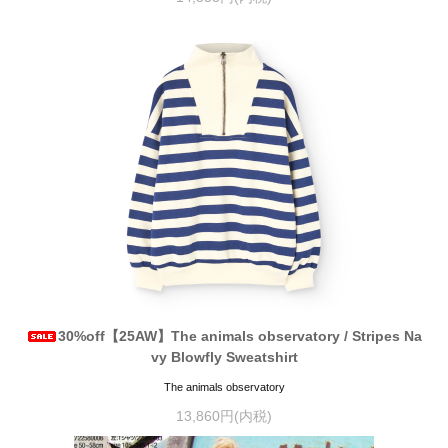
30%off【25AW】The animals observatory / Stripes Na
vy Blowfly Sweatshirt
The animals observatory
13,860円(内税)