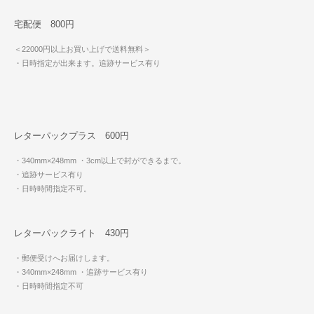
宅配便 800円
＜22000円以上お買い上げで送料無料＞
・日時指定が出来ます。追跡サービス有り
レターパックプラス 600円
・340mm×248mm
・3cm以上で封ができるまで。
・追跡サービス有り
・日時時間指定不可。
レターパックライト 430円
・郵便受けへお届けします。
・340mm×248mm
・追跡サービス有り
・日時時間指定不可