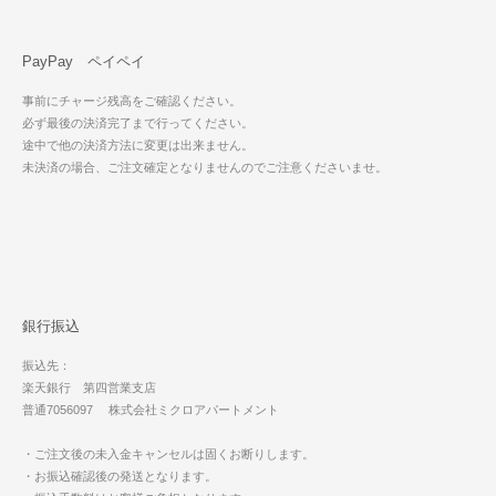
PayPay ペイペイ
事前にチャージ残高をご確認ください。
必ず最後の決済完了まで行ってください。
途中で他の決済方法に変更は出来ません。
未決済の場合、ご注文確定となりませんのでご注意くださいませ。
銀行振込
振込先：
楽天銀行 第四営業支店
普通7056097 株式会社ミクロアパートメント
・ご注文後の未入金キャンセルは固くお断りします。
・お振込確認後の発送となります。