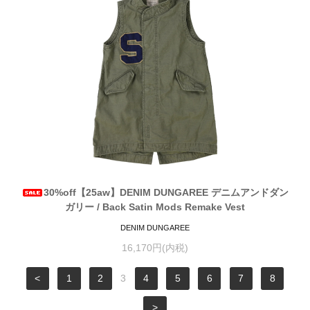
30%off【25aw】DENIM DUNGAREE デニムアンドダン
ガリー / Back Satin Mods Remake Vest
DENIM DUNGAREE
16,170円(内税)
<
1
2
3
4
5
6
7
8
>