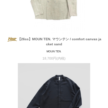
【26ss】MOUN TEN. マウンテン / comfort canvas ja
cket sand
MOUN TEN.
18,700円(内税)