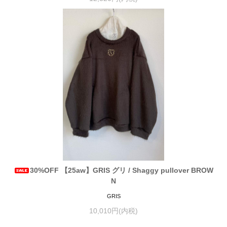
30%OFF 【25aw】GRIS グリ / Shaggy pullover BROW
N
GRIS
10,010円(内税)