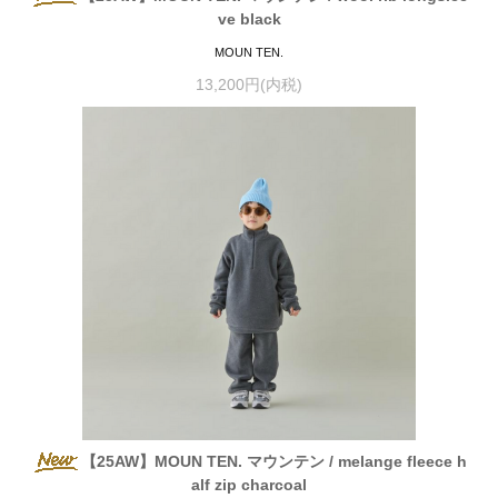
ve black
MOUN TEN.
13,200円(内税)
【25AW】MOUN TEN. マウンテン / melange fleece h
alf zip charcoal