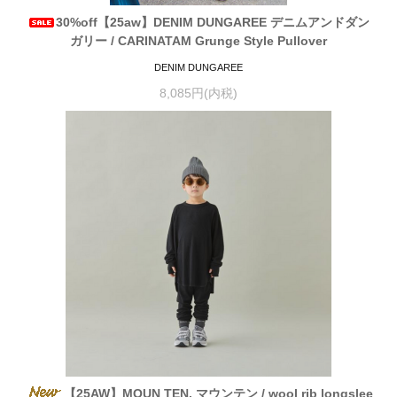
30%off【25aw】DENIM DUNGAREE デニムアンドダン
ガリー / CARINATAM Grunge Style Pullover
DENIM DUNGAREE
8,085円(内税)
【25AW】MOUN TEN. マウンテン / wool rib longslee