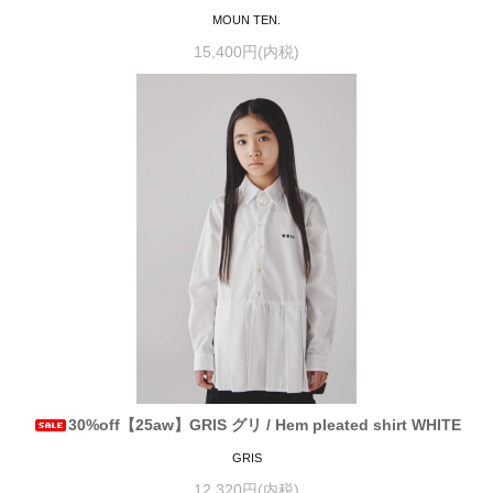
MOUN TEN.
15,400円(内税)
30%off【25aw】GRIS グリ / Hem pleated shirt WHITE
GRIS
12,320円(内税)