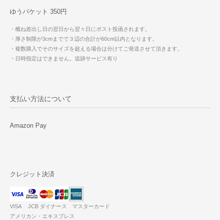
ゆうパケット 350円
・概ね差出し日の翌日から翌々日にポスト投函されます。
・厚さ制限が3cmまでで３辺の合計が60cm以内となります。
・複数購入でそのサイズを超える場合は分けてご発送させて頂きます。
・日時指定はできません。追跡サービス有り
支払い方法について
Amazon Pay
クレジット決済
VISA JCB ダイナース マスターカード
アメリカン・エキスプレス