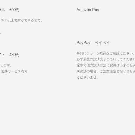
ス 600円
Amazon Pay
・3cm以上で封ができるまで。
可。
PayPay ペイペイ
事前にチャージ残高をご確認ください
ト 430円
必ず最後の決済完了まで行ってくださ
します。
途中で他の決済方法に変更は出来ませ
・追跡サービス有り
未決済の場合、ご注文確定となりませ
可
くださいませ。