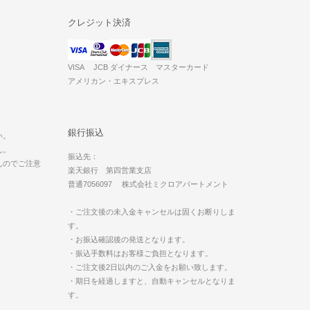
クレジット決済
VISA JCB ダイナース マスターカード
アメリカン・エキスプレス
。
銀行振込
い。
ん。
振込先：
んのでご注意
楽天銀行 第四営業支店
普通7056097 株式会社ミクロアパートメント
・ご注文後の未入金キャンセルは固くお断りしま
す。
・お振込確認後の発送となります。
・振込手数料はお客様ご負担となります。
・ご注文後2日以内のご入金をお願い致します。
・期日を経過しますと、自動キャンセルとなりま
す。