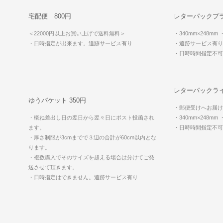
宅配便 800円
レターパックプラ
＜22000円以上お買い上げで送料無料＞
・340mm×248mm
・日時指定が出来ます。追跡サービス有り
・追跡サービス有り
・日時時間指定不
レターパックライ
ゆうパケット 350円
・郵便受けへお届け
・概ね差出し日の翌日から翌々日にポスト投函され
・340mm×248mm
ます。
・日時時間指定不
・厚さ制限が3cmまでで３辺の合計が60cm以内とな
ります。
・複数購入でそのサイズを超える場合は分けてご発
送させて頂きます。
・日時指定はできません。追跡サービス有り