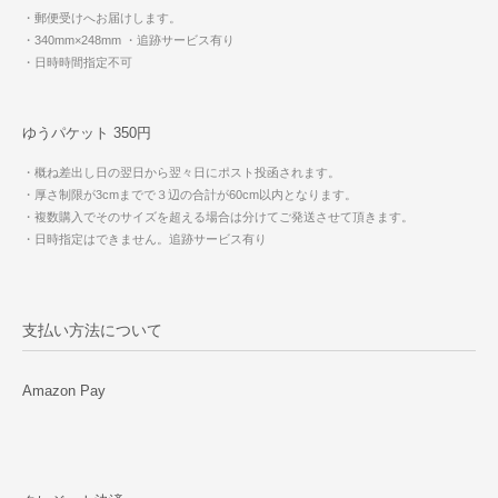
・郵便受けへお届けします。
・340mm×248mm
・追跡サービス有り
・日時時間指定不可
ゆうパケット 350円
・概ね差出し日の翌日から翌々日にポスト投函されます。
・厚さ制限が3cmまでで３辺の合計が60cm以内となります。
・複数購入でそのサイズを超える場合は分けてご発送させて頂きます。
・日時指定はできません。追跡サービス有り
支払い方法について
Amazon Pay