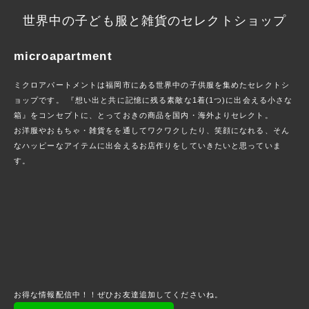
世界中の子ども服と雑貨のセレクトショップ
microapartment
ミクロアパートメントは福岡市にある世界中の子供服を集めたセレクトシ
ョップです。 『想い出と共に記憶に残る素敵な1着(1つ)に出会える小さな
箱』をコンセプトに、とっておきの商品を国内・海外よりセレクト。
お洋服やおもちゃ・雑貨をを通してワクワクしたり、笑顔になれる、そん
なハッピーなアイテムに出会えるお店作りをしていきたいと思っていま
す。
お得な情報配信中！！ぜひお友達追加してくださいね。