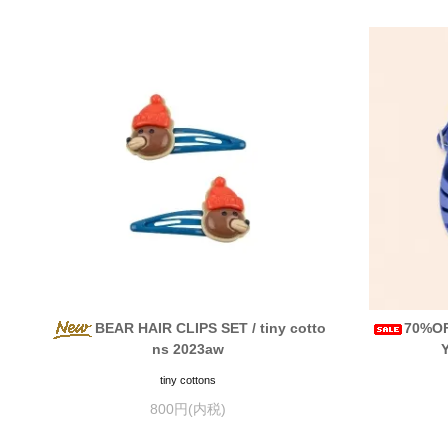
BEAR HAIR CLIPS SET / tiny cotto
70%OF
ns 2023aw
tiny cottons
800円(内税)