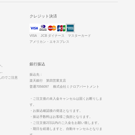
クレジット決済
VISA JCB ダイナース マスターカード
アメリカン・エキスプレス
。
銀行振込
い。
ん。
振込先：
んのでご注意
楽天銀行 第四営業支店
普通7056097 株式会社ミクロアパートメント
・ご注文後の未入金キャンセルは固くお断りしま
す。
・お振込確認後の発送となります。
・振込手数料はお客様ご負担となります。
・ご注文後2日以内のご入金をお願い致します。
・期日を経過しますと、自動キャンセルとなりま
す。