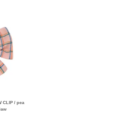
CLIP / pea
3aw