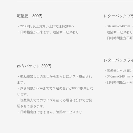
宅配便 800円
レターパックプラ
＜22000円以上お買い上げで送料無料＞
・340mm×248mm
・日時指定が出来ます。追跡サービス有り
・追跡サービス有り
・日時時間指定不
レターパックライ
ゆうパケット 350円
・郵便受けへお届け
・概ね差出し日の翌日から翌々日にポスト投函され
・340mm×248mm
ます。
・日時時間指定不
・厚さ制限が3cmまでで３辺の合計が60cm以内とな
ります。
・複数購入でそのサイズを超える場合は分けてご発
送させて頂きます。
・日時指定はできません。追跡サービス有り