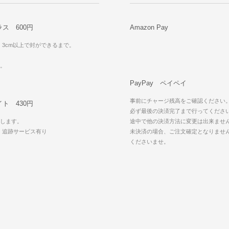
ス 600円
Amazon Pay
・3cm以上で封ができるまで。
可。
PayPay ペイペイ
事前にチャージ残高をご確認ください
ト 430円
必ず最後の決済完了まで行ってくださ
します。
途中で他の決済方法に変更は出来ませ
・追跡サービス有り
未決済の場合、ご注文確定となりませ
可
くださいませ。