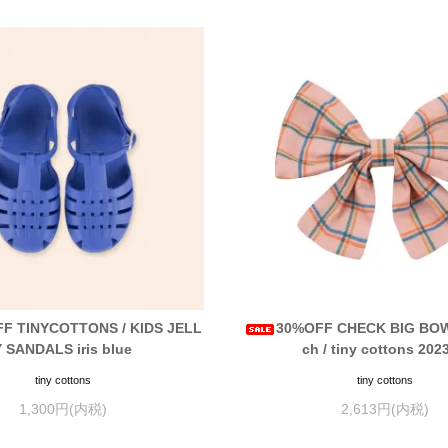
F TINYCOTTONS / KIDS JELL
30%OFF CHECK BIG BOW 
Y SANDALS iris blue
ch / tiny cottons 202
tiny cottons
tiny cottons
1,300円(内税)
2,613円(内税)