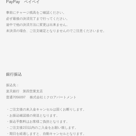
PayPay ペイペイ
事前にチャージ残高をご確認ください。
必ず最後の決済完了まで行ってください。
途中で他の決済方法に変更は出来ません。
未決済の場合、ご注文確定となりませんのでご注意くださいませ。
銀行振込
振込先：
楽天銀行 第四営業支店
普通7056097 株式会社ミクロアパートメント
・ご注文後の未入金キャンセルは固くお断りします。
・お振込確認後の発送となります。
・振込手数料はお客様ご負担となります。
・ご注文後2日以内のご入金をお願い致します。
・期日を経過しますと、自動キャンセルとなります。