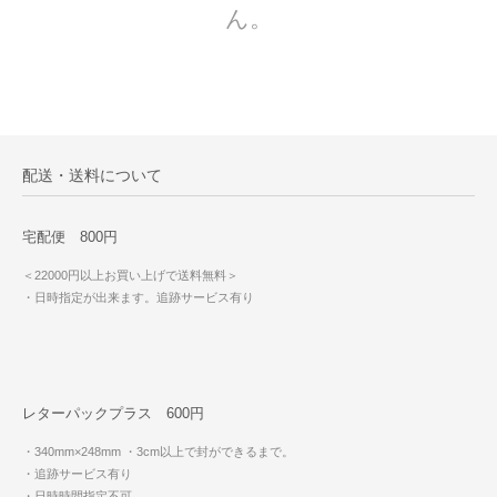
ん。
配送・送料について
宅配便 800円
＜22000円以上お買い上げで送料無料＞
・日時指定が出来ます。追跡サービス有り
レターパックプラス 600円
・340mm×248mm
・3cm以上で封ができるまで。
・追跡サービス有り
・日時時間指定不可。