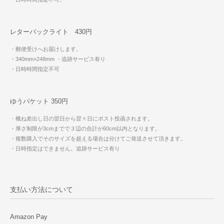
レターパックライト 430円
・郵便受けへお届けします。
・340mm×248mm
・追跡サービス有り
・日時時間指定不可
ゆうパケット 350円
・概ね差出し日の翌日から翌々日にポスト投函されます。
・厚さ制限が3cmまでで３辺の合計が60cm以内となります。
・複数購入でそのサイズを超える場合は分けてご発送させて頂きます。
・日時指定はできません。追跡サービス有り
支払い方法について
Amazon Pay