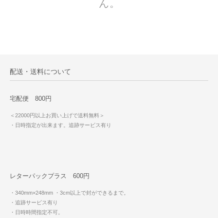
ん。
配送・送料について
宅配便 800円
＜22000円以上お買い上げで送料無料＞
・日時指定が出来ます。追跡サービス有り
レターパックプラス 600円
・340mm×248mm
・3cm以上で封ができるまで。
・追跡サービス有り
・日時時間指定不可。