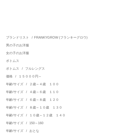
ブランドリスト
/
FRANKYGROW (フランキーグロウ)
男の子のお洋服
女の子のお洋服
ボトムス
ボトムス
/
フルレングス
価格
/
１５０００円～
年齢/サイズ
/
２歳～４歳 １００
年齢/サイズ
/
４歳～６歳 １１０
年齢/サイズ
/
６歳～８歳 １２０
年齢/サイズ
/
８歳～１０歳 １３０
年齢/サイズ
/
１０歳～１２歳 １４０
年齢/サイズ
/
150～160
年齢/サイズ
/
おとな