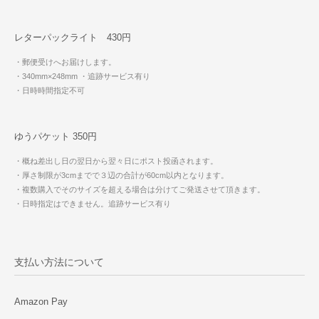
レターパックライト 430円
・郵便受けへお届けします。
・340mm×248mm
・追跡サービス有り
・日時時間指定不可
ゆうパケット 350円
・概ね差出し日の翌日から翌々日にポスト投函されます。
・厚さ制限が3cmまでで３辺の合計が60cm以内となります。
・複数購入でそのサイズを超える場合は分けてご発送させて頂きます。
・日時指定はできません。追跡サービス有り
支払い方法について
Amazon Pay