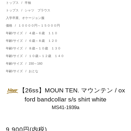
トップス
/
半袖
トップス
/
シャツ ブラウス
入学卒業、オケージョン服
価格
/
１００００円～１５０００円
年齢/サイズ
/
４歳～６歳 １１０
年齢/サイズ
/
６歳～８歳 １２０
年齢/サイズ
/
８歳～１０歳 １３０
年齢/サイズ
/
１０歳～１２歳 １４０
年齢/サイズ
/
150～160
年齢/サイズ
/
おとな
【26ss】MOUN TEN. マウンテン / ox
ford bandcollar s/s shirt white
MS41-1939a
9,900円(内税)