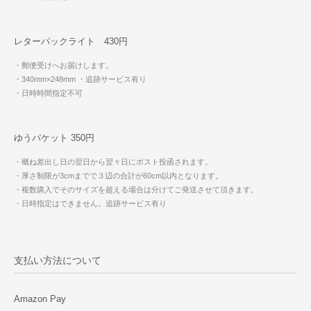
レターパックライト 430円
・郵便受けへお届けします。
・340mm×248mm
・追跡サービス有り
・日時時間指定不可
ゆうパケット 350円
・概ね差出し日の翌日から翌々日にポスト投函されます。
・厚さ制限が3cmまでで３辺の合計が60cm以内となります。
・複数購入でそのサイズを超える場合は分けてご発送させて頂きます。
・日時指定はできません。追跡サービス有り
支払い方法について
Amazon Pay