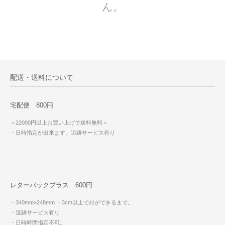
ん。
配送・送料について
宅配便 800円
＜22000円以上お買い上げで送料無料＞
・日時指定が出来ます。追跡サービス有り
レターパックプラス 600円
・340mm×248mm
・3cm以上で封ができるまで。
・追跡サービス有り
・日時時間指定不可。