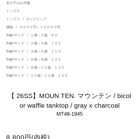
女の子のお洋服
トップス
トップス
/
タンクトップ
価格
/
５０００円～１００００円
年齢/サイズ
/
１歳～２歳 ９０
年齢/サイズ
/
２歳～４歳 １００
年齢/サイズ
/
４歳～６歳 １１０
年齢/サイズ
/
６歳～８歳 １２０
年齢/サイズ
/
８歳～１０歳 １３０
年齢/サイズ
/
１０歳～１２歳 １４０
【 26SS】MOUN TEN. マウンテン / bicol
or waffle tanktop / gray x charcoal
MT48-1945
8,800円(内税)