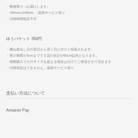
・郵便受けへお届けします。
・340mm×248mm
・追跡サービス有り
・日時時間指定不可
ゆうパケット 350円
・概ね差出し日の翌日から翌々日にポスト投函されます。
・厚さ制限が3cmまでで３辺の合計が60cm以内となります。
・複数購入でそのサイズを超える場合は分けてご発送させて頂きます。
・日時指定はできません。追跡サービス有り
支払い方法について
Amazon Pay