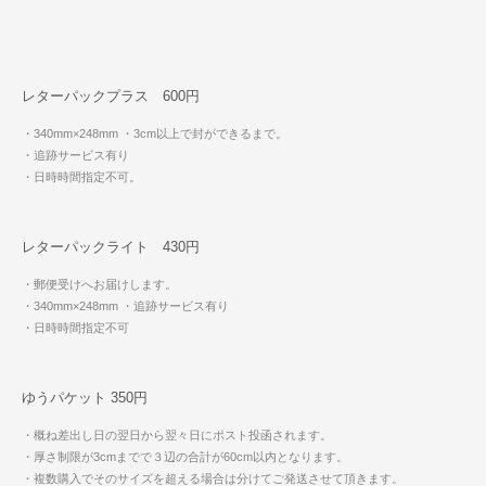
レターパックプラス 600円
・340mm×248mm
・3cm以上で封ができるまで。
・追跡サービス有り
・日時時間指定不可。
レターパックライト 430円
・郵便受けへお届けします。
・340mm×248mm
・追跡サービス有り
・日時時間指定不可
ゆうパケット 350円
・概ね差出し日の翌日から翌々日にポスト投函されます。
・厚さ制限が3cmまでで３辺の合計が60cm以内となります。
・複数購入でそのサイズを超える場合は分けてご発送させて頂きます。