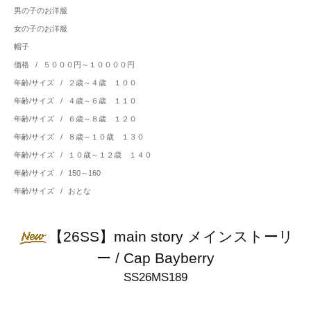
男の子のお洋服
女の子のお洋服
帽子
価格
/
５０００円～１００００円
年齢/サイズ
/
２歳～４歳 １００
年齢/サイズ
/
４歳～６歳 １１０
年齢/サイズ
/
６歳～８歳 １２０
年齢/サイズ
/
８歳～１０歳 １３０
年齢/サイズ
/
１０歳～１２歳 １４０
年齢/サイズ
/
150～160
年齢/サイズ
/
おとな
【26SS】main story メインストーリ
ー / Cap Bayberry
SS26MS189