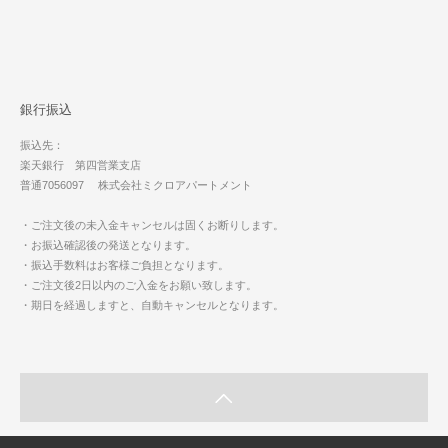
銀行振込
振込先：
楽天銀行 第四営業支店
普通7056097 株式会社ミクロアパートメント
・ご注文後の未入金キャンセルは固くお断りします。
・お振込確認後の発送となります。
・振込手数料はお客様ご負担となります。
・ご注文後2日以内のご入金をお願い致します。
・期日を経過しますと、自動キャンセルとなります。