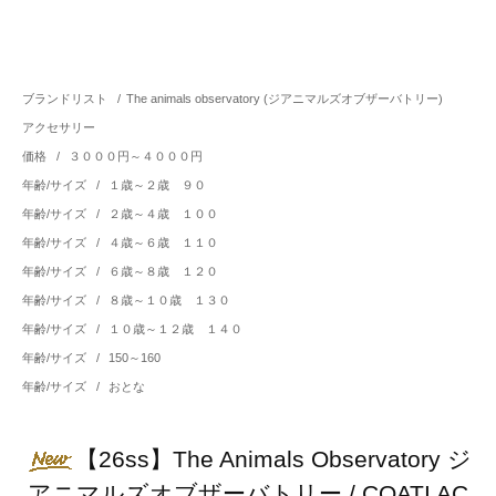
ブランドリスト
/
The animals observatory (ジアニマルズオブザーバトリー)
アクセサリー
価格
/
３０００円～４０００円
年齢/サイズ
/
１歳～２歳 ９０
年齢/サイズ
/
２歳～４歳 １００
年齢/サイズ
/
４歳～６歳 １１０
年齢/サイズ
/
６歳～８歳 １２０
年齢/サイズ
/
８歳～１０歳 １３０
年齢/サイズ
/
１０歳～１２歳 １４０
年齢/サイズ
/
150～160
年齢/サイズ
/
おとな
【26ss】The Animals Observatory ジ
アニマルズオブザーバトリー / COATI AC