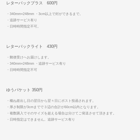
レターパックプラス 600円
・340mm×248mm
・3cm以上で封ができるまで。
・追跡サービス有り
・日時時間指定不可。
レターパックライト 430円
・郵便受けへお届けします。
・340mm×248mm
・追跡サービス有り
・日時時間指定不可
ゆうパケット 350円
・概ね差出し日の翌日から翌々日にポスト投函されます。
・厚さ制限が3cmまでで３辺の合計が60cm以内となります。
・複数購入でそのサイズを超える場合は分けてご発送させて頂きます。
・日時指定はできません。追跡サービス有り