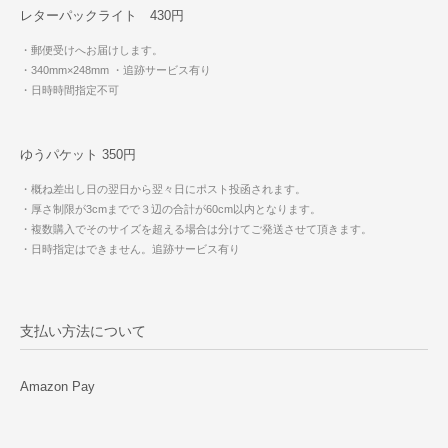
レターパックライト 430円
・郵便受けへお届けします。
・340mm×248mm
・追跡サービス有り
・日時時間指定不可
ゆうパケット 350円
・概ね差出し日の翌日から翌々日にポスト投函されます。
・厚さ制限が3cmまでで３辺の合計が60cm以内となります。
・複数購入でそのサイズを超える場合は分けてご発送させて頂きます。
・日時指定はできません。追跡サービス有り
支払い方法について
Amazon Pay