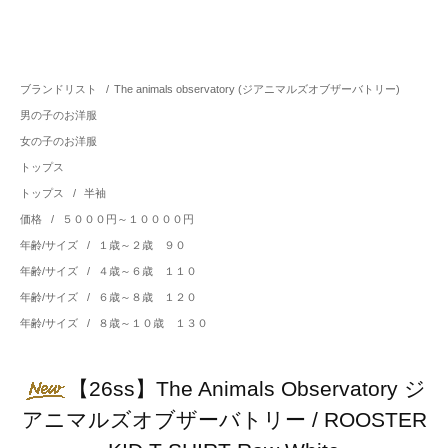
ブランドリスト
/
The animals observatory (ジアニマルズオブザーバトリー)
男の子のお洋服
女の子のお洋服
トップス
トップス
/
半袖
価格
/
５０００円～１００００円
年齢/サイズ
/
１歳～２歳 ９０
年齢/サイズ
/
４歳～６歳 １１０
年齢/サイズ
/
６歳～８歳 １２０
年齢/サイズ
/
８歳～１０歳 １３０
【26ss】The Animals Observatory ジ
アニマルズオブザーバトリー / ROOSTER