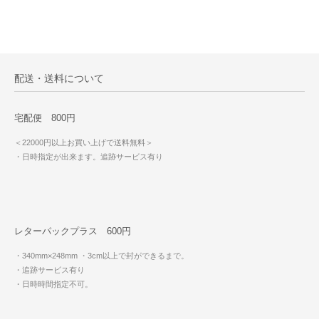
配送・送料について
宅配便 800円
＜22000円以上お買い上げで送料無料＞
・日時指定が出来ます。追跡サービス有り
レターパックプラス 600円
・340mm×248mm
・3cm以上で封ができるまで。
・追跡サービス有り
・日時時間指定不可。