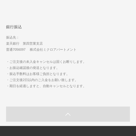
銀行振込
振込先：
楽天銀行 第四営業支店
普通7056097 株式会社ミクロアパートメント
・ご注文後の未入金キャンセルは固くお断りします。
・お振込確認後の発送となります。
・振込手数料はお客様ご負担となります。
・ご注文後2日以内のご入金をお願い致します。
・期日を経過しますと、自動キャンセルとなります。