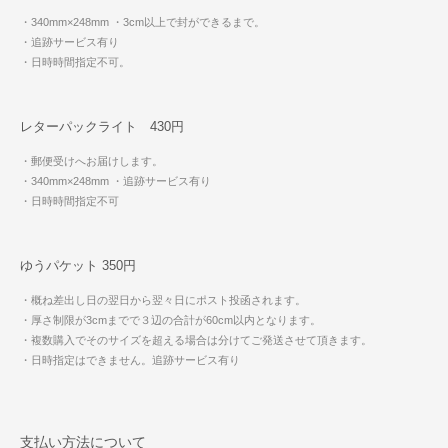
・340mm×248mm
・3cm以上で封ができるまで。
・追跡サービス有り
・日時時間指定不可。
レターパックライト 430円
・郵便受けへお届けします。
・340mm×248mm
・追跡サービス有り
・日時時間指定不可
ゆうパケット 350円
・概ね差出し日の翌日から翌々日にポスト投函されます。
・厚さ制限が3cmまでで３辺の合計が60cm以内となります。
・複数購入でそのサイズを超える場合は分けてご発送させて頂きます。
・日時指定はできません。追跡サービス有り
支払い方法について