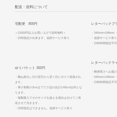
配送・送料について
宅配便 800円
レターパックプラ
＜22000円以上お買い上げで送料無料＞
・340mm×248mm
・日時指定が出来ます。追跡サービス有り
・追跡サービス有り
・日時時間指定不
レターパックライ
ゆうパケット 350円
・郵便受けへお届け
・概ね差出し日の翌日から翌々日にポスト投函され
・340mm×248mm
ます。
・日時時間指定不
・厚さ制限が3cmまでで３辺の合計が60cm以内とな
ります。
・複数購入でそのサイズを超える場合は分けてご発
送させて頂きます。
・日時指定はできません。追跡サービス有り