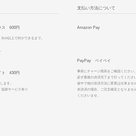
支払い方法について
ス 600円
Amazon Pay
・3cm以上で封ができるまで。
可。
PayPay ペイペイ
事前にチャージ残高をご確認ください
ト 430円
必ず最後の決済完了まで行ってくださ
します。
途中で他の決済方法に変更は出来ませ
・追跡サービス有り
未決済の場合、ご注文確定となりませ
可
くださいませ。