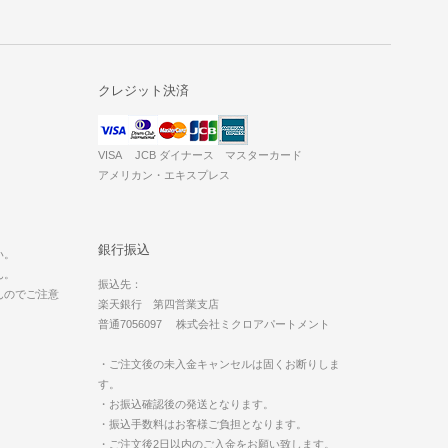
クレジット決済
VISA JCB ダイナース マスターカード
アメリカン・エキスプレス
。
銀行振込
い。
ん。
振込先：
んのでご注意
楽天銀行 第四営業支店
普通7056097 株式会社ミクロアパートメント
・ご注文後の未入金キャンセルは固くお断りしま
す。
・お振込確認後の発送となります。
・振込手数料はお客様ご負担となります。
・ご注文後2日以内のご入金をお願い致します。