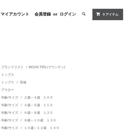
マイアカウント
会員登録
or
ログイン
0 アイテム
ブランドリスト
/
MOUN TEN.(マウンテン)
トップス
トップス
/
長袖
アウター
年齢/サイズ
/
２歳～４歳 １００
年齢/サイズ
/
４歳～６歳 １１０
年齢/サイズ
/
６歳～８歳 １２０
年齢/サイズ
/
８歳～１０歳 １３０
年齢/サイズ
/
１０歳～１２歳 １４０