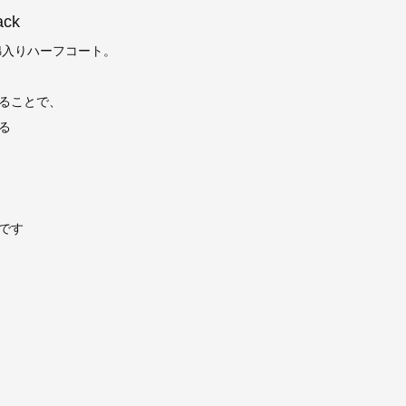
ack
中綿入りハーフコート。
ることで、
る
です