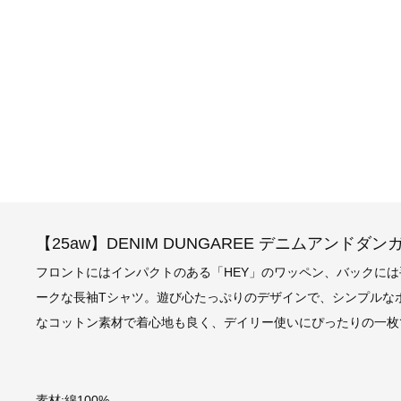
【25aw】DENIM DUNGAREE デニムアンドダンガリー /
フロントにはインパクトのある「HEY」のワッペン、バックには手描
ークな長袖Tシャツ。遊び心たっぷりのデザインで、シンプルな
なコットン素材で着心地も良く、デイリー使いにぴったりの一枚
素材:綿100%