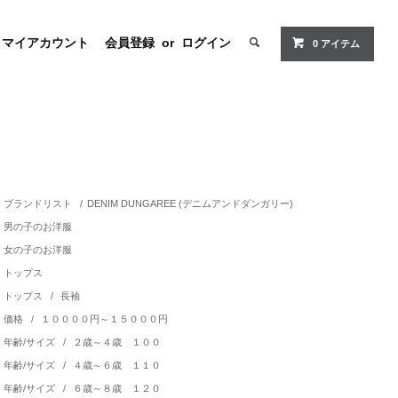
マイアカウント
会員登録
or
ログイン
0 アイテム
ブランドリスト
/
DENIM DUNGAREE (デニムアンドダンガリー)
男の子のお洋服
女の子のお洋服
トップス
トップス
/
長袖
価格
/
１００００円～１５０００円
年齢/サイズ
/
２歳～４歳 １００
年齢/サイズ
/
４歳～６歳 １１０
年齢/サイズ
/
６歳～８歳 １２０