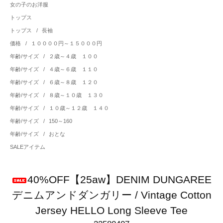
女の子のお洋服
トップス
トップス
/
長袖
価格
/
１００００円～１５０００円
年齢/サイズ
/
２歳～４歳 １００
年齢/サイズ
/
４歳～６歳 １１０
年齢/サイズ
/
６歳～８歳 １２０
年齢/サイズ
/
８歳～１０歳 １３０
年齢/サイズ
/
１０歳～１２歳 １４０
年齢/サイズ
/
150～160
年齢/サイズ
/
おとな
SALEアイテム
40%OFF【25aw】DENIM DUNGAREE
デニムアンドダンガリー / Vintage Cotton
Jersey HELLO Long Sleeve Tee