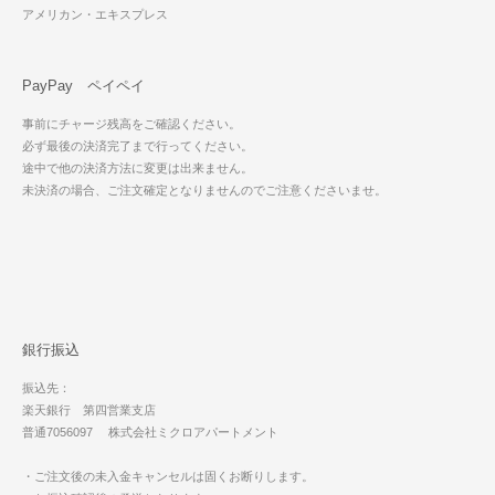
アメリカン・エキスプレス
PayPay ペイペイ
事前にチャージ残高をご確認ください。
必ず最後の決済完了まで行ってください。
途中で他の決済方法に変更は出来ません。
未決済の場合、ご注文確定となりませんのでご注意くださいませ。
銀行振込
振込先：
楽天銀行 第四営業支店
普通7056097 株式会社ミクロアパートメント
・ご注文後の未入金キャンセルは固くお断りします。