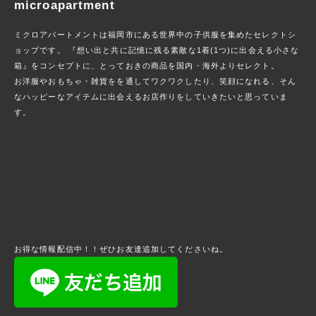
microapartment
ミクロアパートメントは福岡市にある世界中の子供服を集めたセレクトシ
ョップです。 『想い出と共に記憶に残る素敵な1着(1つ)に出会える小さな
箱』をコンセプトに、とっておきの商品を国内・海外よりセレクト。
お洋服やおもちゃ・雑貨をを通してワクワクしたり、笑顔になれる、そん
なハッピーなアイテムに出会えるお店作りをしていきたいと思っていま
す。
お得な情報配信中！！ぜひお友達追加してくださいね。