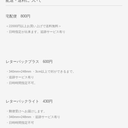
配送・送料について
宅配便 800円
＜22000円以上お買い上げで送料無料＞
・日時指定が出来ます。追跡サービス有り
レターパックプラス 600円
・340mm×248mm
・3cm以上で封ができるまで。
・追跡サービス有り
・日時時間指定不可。
レターパックライト 430円
・郵便受けへお届けします。
・340mm×248mm
・追跡サービス有り
・日時時間指定不可