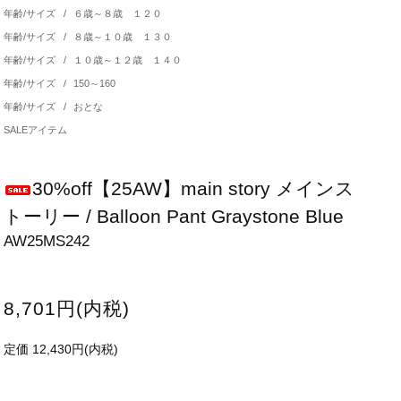
年齢/サイズ
/
６歳～８歳 １２０
年齢/サイズ
/
８歳～１０歳 １３０
年齢/サイズ
/
１０歳～１２歳 １４０
年齢/サイズ
/
150～160
年齢/サイズ
/
おとな
SALEアイテム
30%off【25AW】main story メインス
トーリー / Balloon Pant Graystone Blue
AW25MS242
8,701円(内税)
定価 12,430円(内税)