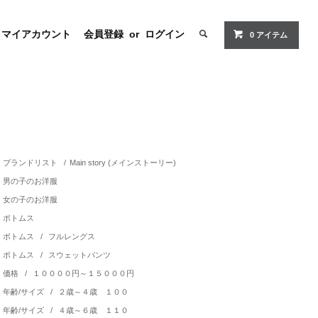
マイアカウント
会員登録
or
ログイン
0 アイテム
ブランドリスト
/
Main story (メインストーリー)
男の子のお洋服
女の子のお洋服
ボトムス
ボトムス
/
フルレングス
ボトムス
/
スウェットパンツ
価格
/
１００００円～１５０００円
年齢/サイズ
/
２歳～４歳 １００
年齢/サイズ
/
４歳～６歳 １１０