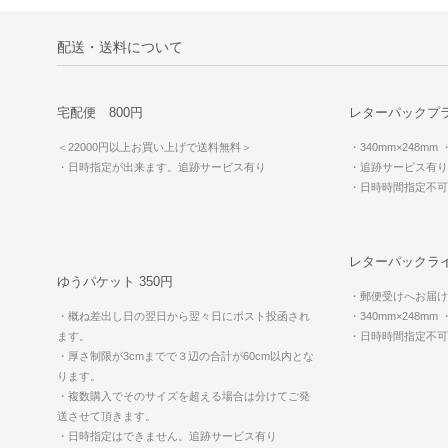
配送・送料について
宅配便 800円
レターパックプラ
＜22000円以上お買い上げで送料無料＞
・340mm×248mm
・日時指定が出来ます。追跡サービス有り
・追跡サービス有り
・日時時間指定不
レターパックライ
ゆうパケット 350円
・郵便受けへお届け
・概ね差出し日の翌日から翌々日にポスト投函され
・340mm×248mm
ます。
・日時時間指定不
・厚さ制限が3cmまでで３辺の合計が60cm以内とな
ります。
・複数購入でそのサイズを超える場合は分けてご発
送させて頂きます。
・日時指定はできません。追跡サービス有り