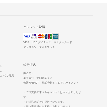
クレジット決済
VISA JCB ダイナース マスターカード
アメリカン・エキスプレス
。
銀行振込
い。
ん。
振込先：
んのでご注意
楽天銀行 第四営業支店
普通7056097 株式会社ミクロアパートメント
・ご注文後の未入金キャンセルは固くお断りしま
す。
・お振込確認後の発送となります。
・振込手数料はお客様ご負担となります。