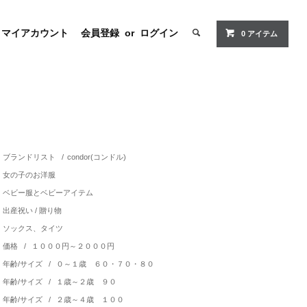
マイアカウント
会員登録
or
ログイン
0 アイテム
ブランドリスト
/
condor(コンドル)
女の子のお洋服
ベビー服とベビーアイテム
出産祝い / 贈り物
ソックス、タイツ
価格
/
１０００円～２０００円
年齢/サイズ
/
０～１歳 ６０・７０・８０
年齢/サイズ
/
１歳～２歳 ９０
年齢/サイズ
/
２歳～４歳 １００