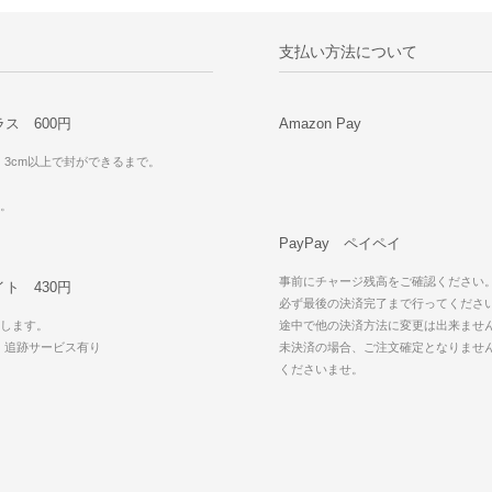
支払い方法について
ス 600円
Amazon Pay
・3cm以上で封ができるまで。
可。
PayPay ペイペイ
事前にチャージ残高をご確認ください
ト 430円
必ず最後の決済完了まで行ってくださ
します。
途中で他の決済方法に変更は出来ませ
・追跡サービス有り
未決済の場合、ご注文確定となりませ
可
くださいませ。