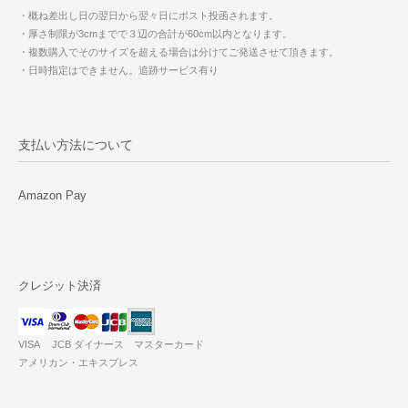
・概ね差出し日の翌日から翌々日にポスト投函されます。
・厚さ制限が3cmまでで３辺の合計が60cm以内となります。
・複数購入でそのサイズを超える場合は分けてご発送させて頂きます。
・日時指定はできません。追跡サービス有り
支払い方法について
Amazon Pay
クレジット決済
VISA JCB ダイナース マスターカード
アメリカン・エキスプレス