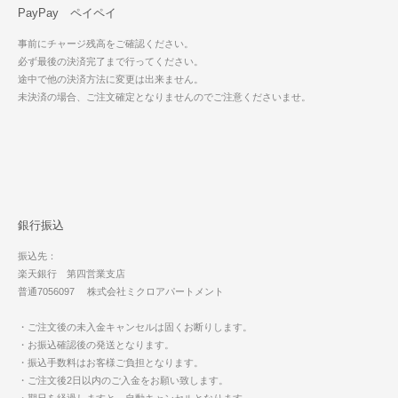
PayPay ペイペイ
事前にチャージ残高をご確認ください。
必ず最後の決済完了まで行ってください。
途中で他の決済方法に変更は出来ません。
未決済の場合、ご注文確定となりませんのでご注意くださいませ。
銀行振込
振込先：
楽天銀行 第四営業支店
普通7056097 株式会社ミクロアパートメント
・ご注文後の未入金キャンセルは固くお断りします。
・お振込確認後の発送となります。
・振込手数料はお客様ご負担となります。
・ご注文後2日以内のご入金をお願い致します。
・期日を経過しますと、自動キャンセルとなります。