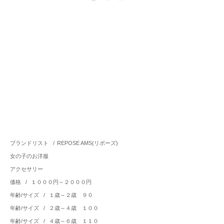
ブランドリスト
/
REPOSE AMS(リポーズ)
女の子のお洋服
アクセサリー
価格
/
１０００円～２０００円
年齢/サイズ
/
１歳～２歳 ９０
年齢/サイズ
/
２歳～４歳 １００
年齢/サイズ
/
４歳～６歳 １１０