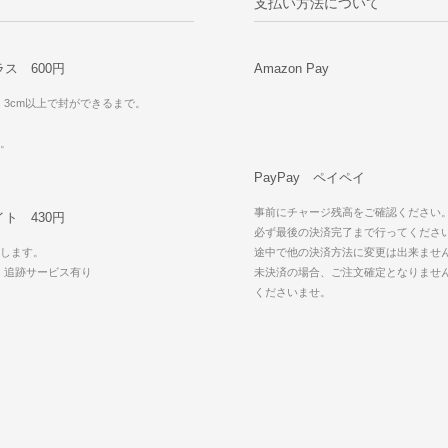
支払い方法について
ス 600円
Amazon Pay
・3cm以上で封ができるまで。
可。
PayPay ペイペイ
事前にチャージ残高をご確認ください
ト 430円
必ず最後の決済完了まで行ってくださ
します。
途中で他の決済方法に変更は出来ませ
・追跡サービス有り
未決済の場合、ご注文確定となりませ
可
くださいませ。