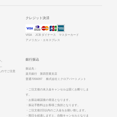
クレジット決済
VISA JCB ダイナース マスターカード
アメリカン・エキスプレス
。
銀行振込
い。
ん。
振込先：
んのでご注意
楽天銀行 第四営業支店
普通7056097 株式会社ミクロアパートメント
・ご注文後の未入金キャンセルは固くお断りしま
す。
・お振込確認後の発送となります。
・振込手数料はお客様ご負担となります。
・ご注文後2日以内のご入金をお願い致します。
・期日を経過しますと、自動キャンセルとなりま