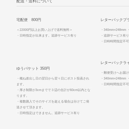
配送・送料について
宅配便 800円
レターパックプラ
＜22000円以上お買い上げで送料無料＞
・340mm×248mm
・日時指定が出来ます。追跡サービス有り
・追跡サービス有り
・日時時間指定不
レターパックライ
ゆうパケット 350円
・郵便受けへお届け
・概ね差出し日の翌日から翌々日にポスト投函され
・340mm×248mm
ます。
・日時時間指定不
・厚さ制限が3cmまでで３辺の合計が60cm以内とな
ります。
・複数購入でそのサイズを超える場合は分けてご発
送させて頂きます。
・日時指定はできません。追跡サービス有り