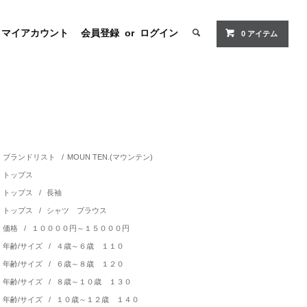
マイアカウント
会員登録
or
ログイン
0 アイテム
ブランドリスト
/
MOUN TEN.(マウンテン)
トップス
トップス
/
長袖
トップス
/
シャツ ブラウス
価格
/
１００００円～１５０００円
年齢/サイズ
/
４歳～６歳 １１０
年齢/サイズ
/
６歳～８歳 １２０
年齢/サイズ
/
８歳～１０歳 １３０
年齢/サイズ
/
１０歳～１２歳 １４０