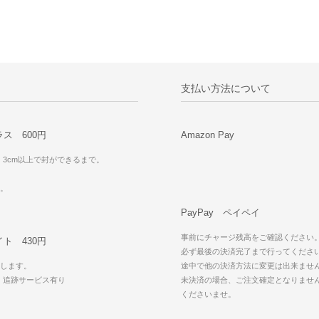
支払い方法について
ス 600円
Amazon Pay
・3cm以上で封ができるまで。
可。
PayPay ペイペイ
事前にチャージ残高をご確認ください
ト 430円
必ず最後の決済完了まで行ってくださ
します。
途中で他の決済方法に変更は出来ませ
・追跡サービス有り
未決済の場合、ご注文確定となりませ
可
くださいませ。