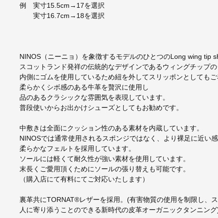
例 実寸15.5cm→17を選択
実寸16.7cm→18を選択
NINOS（ニーニョ）を象徴するモデルのひとつのLong wing tip s
スコットランド発祥の伝統的なデザインであるウィングチップの
内側にゴムを使用しているため紐を外してスリッポンとしてもご
柔らかくシボ感のある牛革を贅沢に使用し
品のあるクラシックな雰囲気を表現しています。
普段使いからお出かけシューズとしてもお勧めです。
中敷きは全面にクッション性のある素材を内蔵しています。
NINOSでは通常使用されるスポンジではなく、より裸足に近い
柔らかなフェルトを採用しています。
ソールには軽くて耐久性が強い素材を使用しています。
末長くご愛用頂くためにソールの張り替えも可能です。
（購入店にて有料にてご対応いたします）
裏革共にTORNAT®レザーを採用。(有害物質の使用を制限し、
人に寄り添うことのできる新時代の皮革オーガニックタンニング