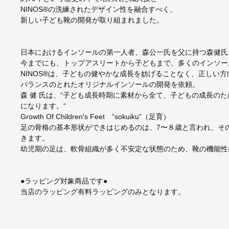
NINOS®の洗練されたデザイン性を融合すべく、
新しい子ども靴の開発が取り組まれました。
日本におけるインソールの第一人者、森公一氏を父に持つ森健氏
今までにも、トップアスリートから子どもまで、多くのインソー
NINOS®は、子どもの健やかな成長を妨げることなく、正しい
バランスのとれたオリジナルインソールの開発を依頼。
森 健 氏は、“子ども成長時期に素材から全て、子どもの成長のた
になります。“
Growth Of Children's Feet “sokuiku”（足育）
足の骨格の基本形状ができはじめるのは、7〜８歳と言われ、そ
きます。
幼児期の足は、軟骨組織が多く不安定な状態のため、靴の機能性
●ラッピング対象商品です●
当店のラッピング有料ラッピングのみとなります。