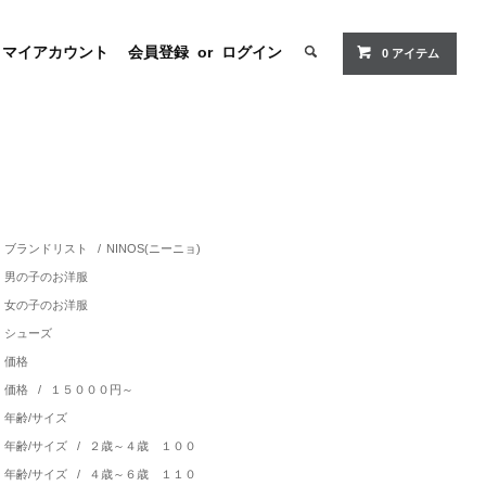
マイアカウント
会員登録
or
ログイン
0 アイテム
ブランドリスト
/
NINOS(ニーニョ)
男の子のお洋服
女の子のお洋服
シューズ
価格
価格
/
１５０００円～
年齢/サイズ
年齢/サイズ
/
２歳～４歳 １００
年齢/サイズ
/
４歳～６歳 １１０