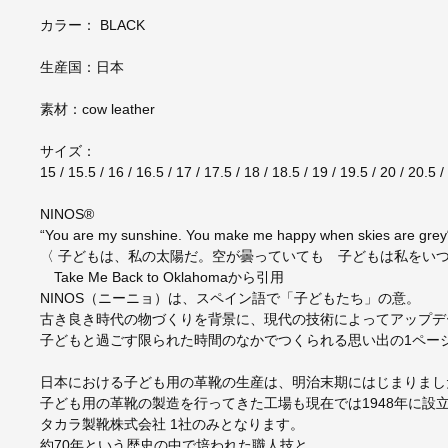
カラー： BLACK
生産国：日本
素材：cow leather
サイズ：
15 / 15.5 / 16 / 16.5 / 17 / 17.5 / 18 / 18.5 / 19 / 19.5 / 20 / 20.5 
NINOS®
“You are my sunshine. You make me happy when skies are grey
〈 子どもは、私の太陽だ。空が曇っていても 子どもは私をいつ
Take Me Back to Oklahomaから引用
NINOS（ニーニョ）は、スペイン語で「子どもたち」の意。
古き良き時代の物づくりを背景に、現代の技術によってアップデ
子どもと過ごす限られた時間のなかでつくられる思い出の1ペー
日本における子ども用の革靴の生産は、明治末期にはじまりまし
子ども用の革靴の製造を行ってきた工場も現在では1948年に設
タカラ製靴株式会社 1社のみとなります。
約70年という歴史の中で培われた職人技と