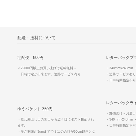
配送・送料について
宅配便 800円
レターパックプラ
＜22000円以上お買い上げで送料無料＞
・340mm×248mm
・日時指定が出来ます。追跡サービス有り
・追跡サービス有り
・日時時間指定不
レターパックライ
ゆうパケット 350円
・郵便受けへお届け
・概ね差出し日の翌日から翌々日にポスト投函され
・340mm×248mm
ます。
・日時時間指定不
・厚さ制限が3cmまでで３辺の合計が60cm以内とな