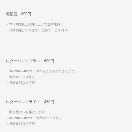
宅配便 800円
＜22000円以上お買い上げで送料無料＞
・日時指定が出来ます。追跡サービス有り
レターパックプラス 600円
・340mm×248mm
・3cm以上で封ができるまで。
・追跡サービス有り
・日時時間指定不可。
レターパックライト 430円
・郵便受けへお届けします。
・340mm×248mm
・追跡サービス有り
・日時時間指定不可