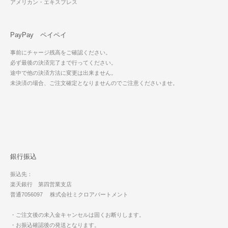
アメリカン・エキスプレス
PayPay ペイペイ
事前にチャージ残高をご確認ください。
必ず最後の決済完了まで行ってください。
途中で他の決済方法に変更は出来ません。
未決済の場合、ご注文確定となりませんのでご注意くださいませ。
銀行振込
振込先：
楽天銀行 第四営業支店
普通7056097 株式会社ミクロアパートメント
・ご注文後の未入金キャンセルは固くお断りします。
・お振込確認後の発送となります。