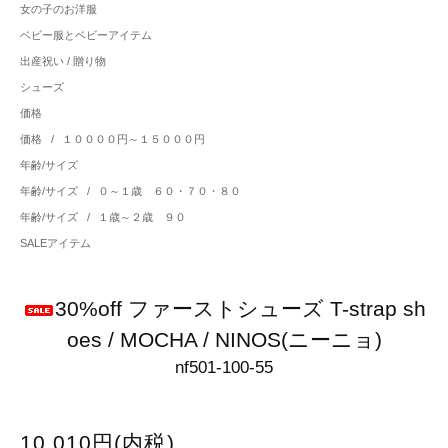
女の子のお洋服
ベビー服とベビーアイテム
出産祝い / 贈り物
シューズ
価格
価格
/
１００００円～１５０００円
年齢/サイズ
年齢/サイズ
/
０～１歳 ６０・７０・８０
年齢/サイズ
/
１歳～２歳 ９０
SALEアイテム
30%off ファーストシューズ T-strap sh
oes / MOCHA / NINOS(ニーニョ)
nf501-100-55
10,010円(内税)