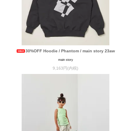
30%OFF Hoodie / Phantom / main story 23aw
main story
9,163円(内税)