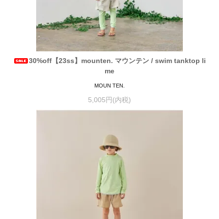
30%off【23ss】mounten. マウンテン / swim tanktop li
me
MOUN TEN.
5,005円(内税)