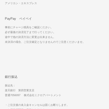
アメリカン・エキスプレス
PayPay ペイペイ
事前にチャージ残高をご確認ください。
必ず最後の決済完了まで行ってください。
途中で他の決済方法に変更は出来ません。
未決済の場合、ご注文確定となりませんのでご注意くださいませ。
銀行振込
振込先：
楽天銀行 第四営業支店
普通7056097 株式会社ミクロアパートメント
・ご注文後の未入金キャンセルは固くお断りします。