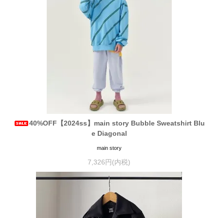
40%OFF【2024ss】main story Bubble Sweatshirt Blu
e Diagonal
main story
7,326円(内税)