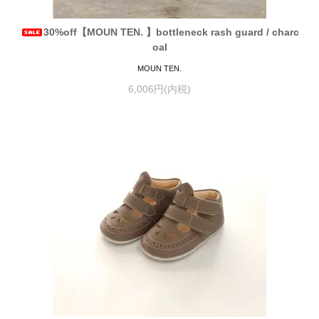
30%off【MOUN TEN. 】bottleneck rash guard / charc
oal
MOUN TEN.
6,006円(内税)