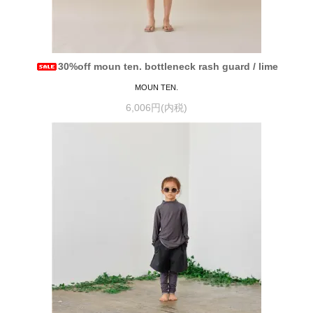
30%off moun ten. bottleneck rash guard / lime
MOUN TEN.
6,006円(内税)