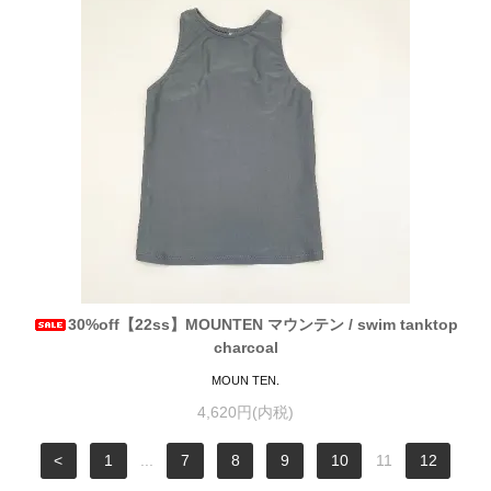
30%off【22ss】MOUNTEN マウンテン / swim tanktop
charcoal
MOUN TEN.
4,620円(内税)
<
1
...
7
8
9
10
11
12