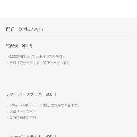
配送・送料について
宅配便 800円
＜22000円以上お買い上げで送料無料＞
・日時指定が出来ます。追跡サービス有り
レターパックプラス 600円
・340mm×248mm
・3cm以上で封ができるまで。
・追跡サービス有り
・日時時間指定不可。
レターパックライト 430円