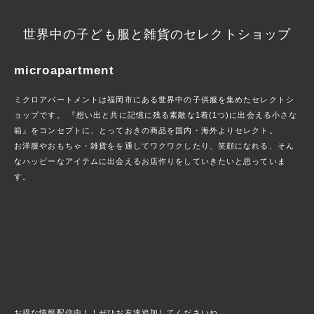
世界中の子ども服と雑貨のセレクトショップ
microapartment
ミクロアパートメントは福岡市にある世界中の子供服を集めたセレクトシ
ョップです。 『想い出と共に記憶に残る素敵な1着(1つ)に出会える小さな
箱』をコンセプトに、とっておきの商品を国内・海外よりセレクト。
お洋服やおもちゃ・雑貨をを通してワクワクしたり、笑顔になれる、そん
なハッピーなアイテムに出会えるお店作りをしていきたいと思っていま
す。
お得な情報配信中！！ぜひお友達追加してくださいね。