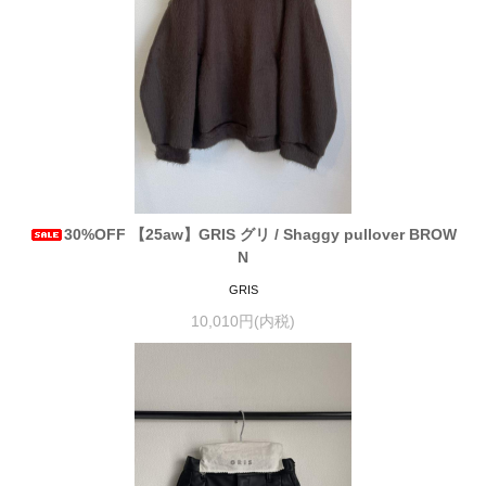
30%OFF 【25aw】GRIS グリ / Shaggy pullover BROW
N
GRIS
10,010円(内税)