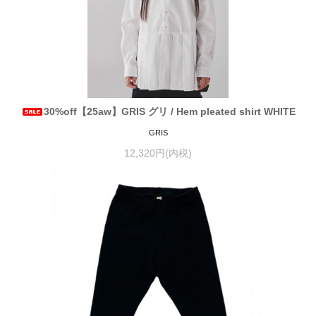
30%off【25aw】GRIS グリ / Hem pleated shirt WHITE
GRIS
12,320円(内税)