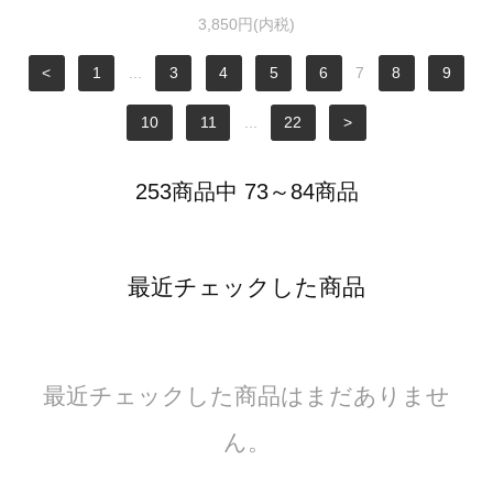
3,850円(内税)
<
1
...
3
4
5
6
7
8
9
10
11
...
22
>
253商品中 73～84商品
最近チェックした商品
最近チェックした商品はまだありませ
ん。