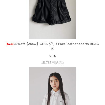
30%off【25aw】GRIS グリ / Fake leather shorts BLAC
K
GRIS
15,785円(内税)