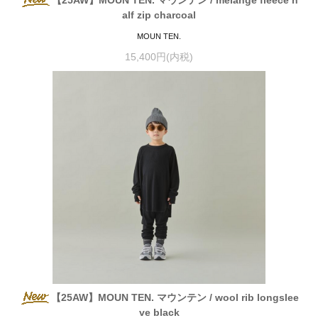
alf zip charcoal
MOUN TEN.
15,400円(内税)
【25AW】MOUN TEN. マウンテン / wool rib longslee
ve black