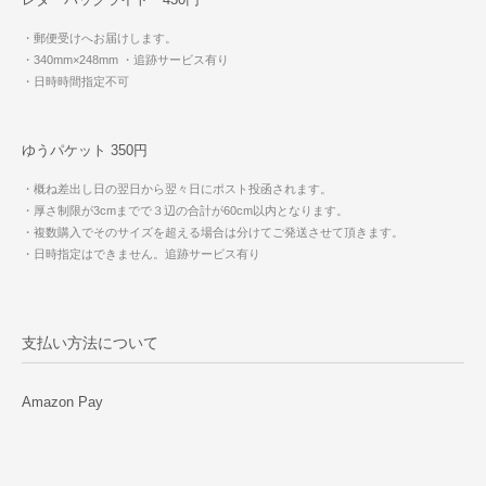
・郵便受けへお届けします。
・340mm×248mm
・追跡サービス有り
・日時時間指定不可
ゆうパケット 350円
・概ね差出し日の翌日から翌々日にポスト投函されます。
・厚さ制限が3cmまでで３辺の合計が60cm以内となります。
・複数購入でそのサイズを超える場合は分けてご発送させて頂きます。
・日時指定はできません。追跡サービス有り
支払い方法について
Amazon Pay