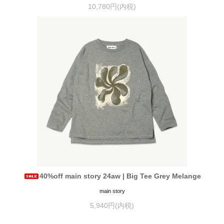
10,780円(内税)
40%off main story 24aw | Big Tee Grey Melange
main story
5,940円(内税)