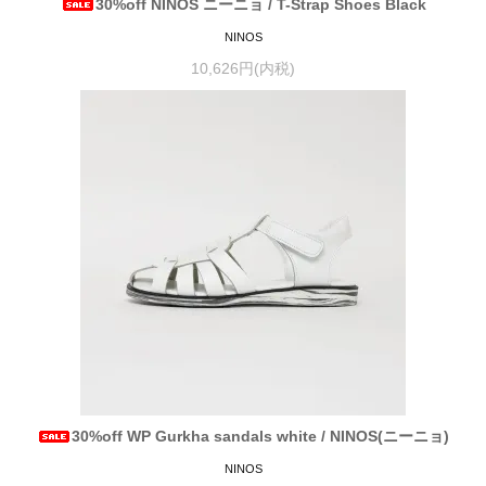
30%off NINOS ニーニョ / T-Strap Shoes Black
NINOS
10,626円(内税)
30%off WP Gurkha sandals white / NINOS(ニーニョ)
NINOS