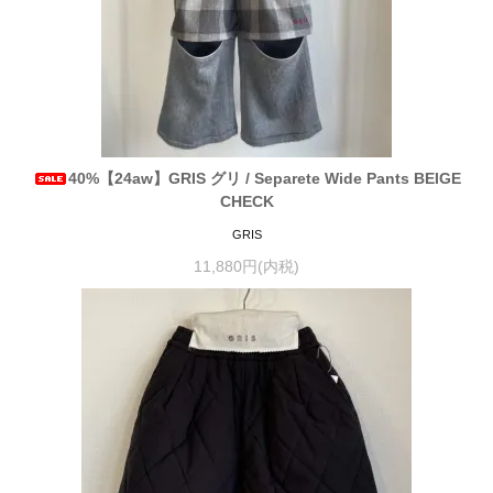
40%【24aw】GRIS グリ / Separete Wide Pants BEIGE
CHECK
GRIS
11,880円(内税)