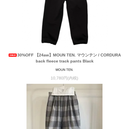
30%OFF 【24aw】MOUN TEN. マウンテン / CORDURA
back fleece track pants Black
MOUN TEN.
10,780円(内税)