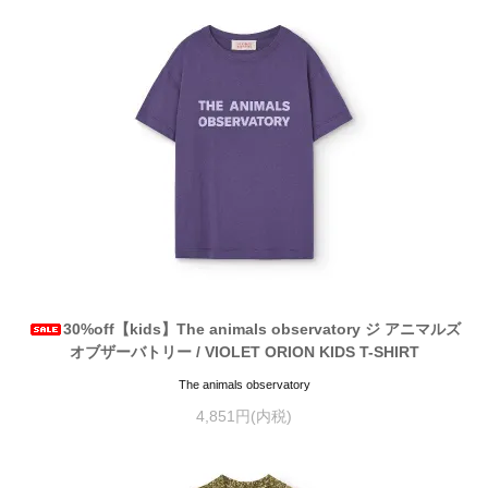
30%off【kids】The animals observatory ジ アニマルズ
オブザーバトリー / VIOLET ORION KIDS T-SHIRT
The animals observatory
4,851円(内税)