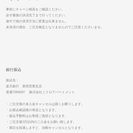
事前にチャージ残高をご確認ください。
必ず最後の決済完了まで行ってください。
途中で他の決済方法に変更は出来ません。
未決済の場合、ご注文確定となりませんのでご注意くださいませ。
銀行振込
振込先：
楽天銀行 第四営業支店
普通7056097 株式会社ミクロアパートメント
・ご注文後の未入金キャンセルは固くお断りします。
・お振込確認後の発送となります。
・振込手数料はお客様ご負担となります。
・ご注文後2日以内のご入金をお願い致します。
・期日を経過しますと、自動キャンセルとなります。