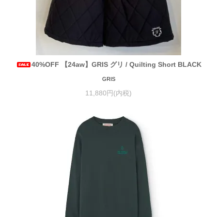
40%OFF 【24aw】GRIS グリ / Quilting Short BLACK
GRIS
11,880円(内税)