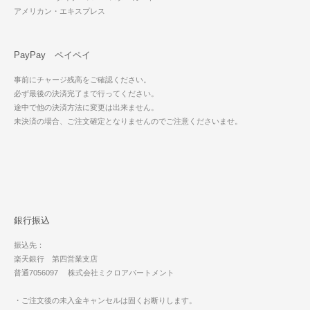
アメリカン・エキスプレス
PayPay ペイペイ
事前にチャージ残高をご確認ください。
必ず最後の決済完了まで行ってください。
途中で他の決済方法に変更は出来ません。
未決済の場合、ご注文確定となりませんのでご注意くださいませ。
銀行振込
振込先：
楽天銀行 第四営業支店
普通7056097 株式会社ミクロアパートメント
・ご注文後の未入金キャンセルは固くお断りします。