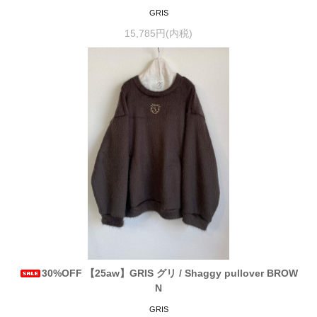
GRIS
15,785円(内税)
30%OFF 【25aw】GRIS グリ / Shaggy pullover BROW
N
GRIS