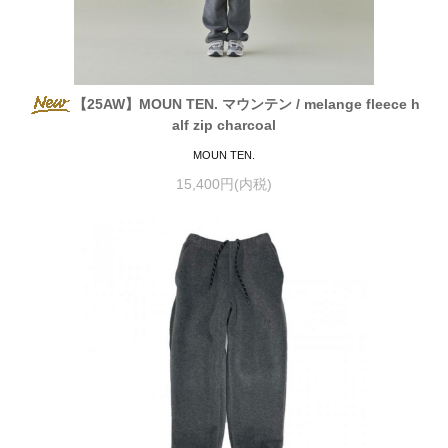
【25AW】MOUN TEN. マウンテン / melange fleece h
alf zip charcoal
MOUN TEN.
15,400円(内税)