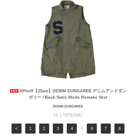
30%off【25aw】DENIM DUNGAREE デニムアンドダン
ガリー / Back Satin Mods Remake Vest
DENIM DUNGAREE
16,170円(内税)
<
1
2
3
4
5
6
7
8