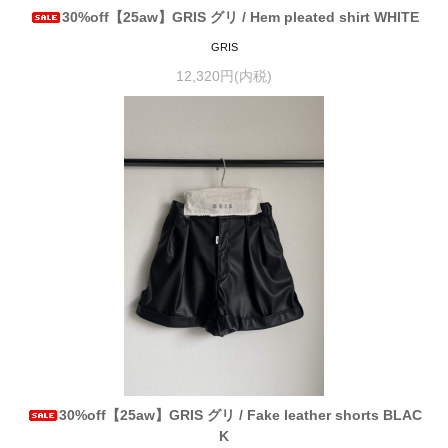
30%off【25aw】GRIS グリ / Hem pleated shirt WHITE
GRIS
12,320円(内税)
30%off【25aw】GRIS グリ / Fake leather shorts BLAC
K