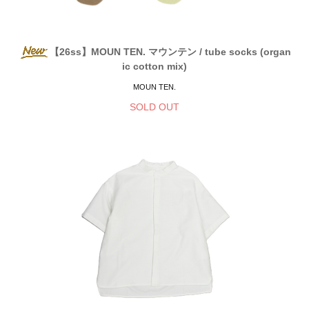
【26ss】MOUN TEN. マウンテン / tube socks (organ
ic cotton mix)
MOUN TEN.
SOLD OUT