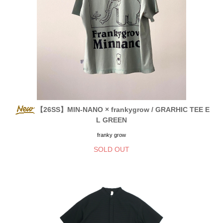
【26SS】MIN-NANO × frankygrow / GRARHIC TEE E
L GREEN
franky grow
SOLD OUT