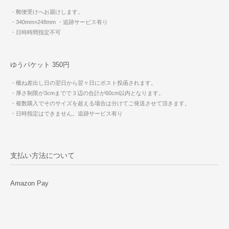
・郵便受けへお届けします。
・340mm×248mm
・追跡サービス有り
・日時時間指定不可
ゆうパケット 350円
・概ね差出し日の翌日から翌々日にポスト投函されます。
・厚さ制限が3cmまでで３辺の合計が60cm以内となります。
・複数購入でそのサイズを超える場合は分けてご発送させて頂きます。
・日時指定はできません。追跡サービス有り
支払い方法について
Amazon Pay