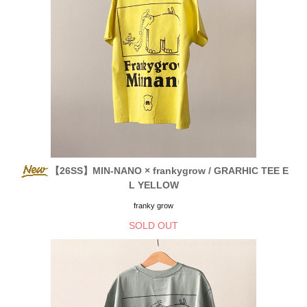
【26SS】MIN-NANO × frankygrow / GRARHIC TEE E
L YELLOW
franky grow
SOLD OUT