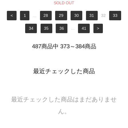
SOLD OUT
<
1
...
28
29
30
31
32
33
34
35
36
...
41
>
487商品中 373～384商品
最近チェックした商品
最近チェックした商品はまだありませ
ん。