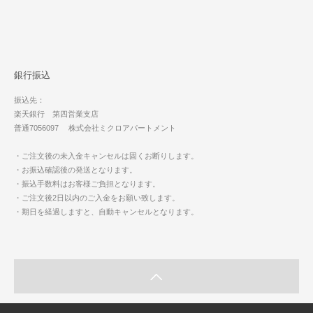
銀行振込
振込先：
楽天銀行 第四営業支店
普通7056097 株式会社ミクロアパートメント
・ご注文後の未入金キャンセルは固くお断りします。
・お振込確認後の発送となります。
・振込手数料はお客様ご負担となります。
・ご注文後2日以内のご入金をお願い致します。
・期日を経過しますと、自動キャンセルとなります。