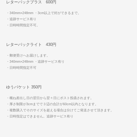
レターパックプラス 600円
・340mm×248mm
・3cm以上で封ができるまで。
・追跡サービス有り
・日時時間指定不可。
レターパックライト 430円
・郵便受けへお届けします。
・340mm×248mm
・追跡サービス有り
・日時時間指定不可
ゆうパケット 350円
・概ね差出し日の翌日から翌々日にポスト投函されます。
・厚さ制限が3cmまでで３辺の合計が60cm以内となります。
・複数購入でそのサイズを超える場合は分けてご発送させて頂きます。
・日時指定はできません。追跡サービス有り