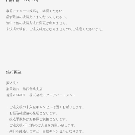
PayPay ペイペイ
事前にチャージ残高をご確認ください。
必ず最後の決済完了まで行ってください。
途中で他の決済方法に変更は出来ません。
未決済の場合、ご注文確定となりませんのでご注意くださいませ。
銀行振込
振込先：
楽天銀行 第四営業支店
普通7056097 株式会社ミクロアパートメント
・ご注文後の未入金キャンセルは固くお断りします。
・お振込確認後の発送となります。
・振込手数料はお客様ご負担となります。
・ご注文後2日以内のご入金をお願い致します。
・期日を経過しますと、自動キャンセルとなります。