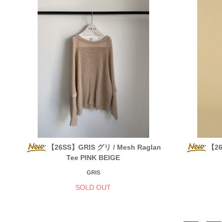
【26SS】GRIS グリ / Mesh Raglan
【26
Tee PINK BEIGE
GRIS
SOLD OUT