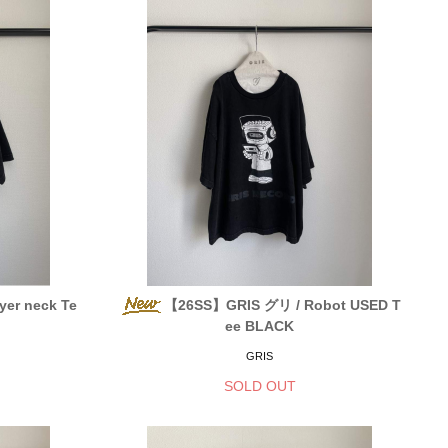
er neck Te
【26SS】GRIS グリ / Robot USED T
ee BLACK
GRIS
SOLD OUT