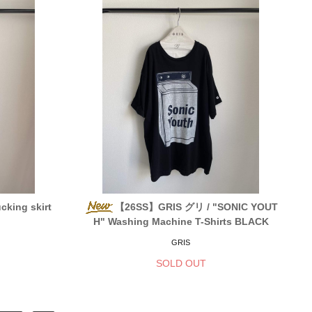
king skirt
【26SS】GRIS グリ / "SONIC YOUT
H" Washing Machine T-Shirts BLACK
GRIS
SOLD OUT