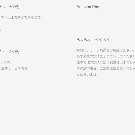
ス 600円
Amazon Pay
・3cm以上で封ができるまで。
可。
PayPay ペイペイ
事前にチャージ残高をご確認ください
ト 430円
必ず最後の決済完了まで行ってくださ
します。
途中で他の決済方法に変更は出来ませ
・追跡サービス有り
未決済の場合、ご注文確定となりませ
可
くださいませ。