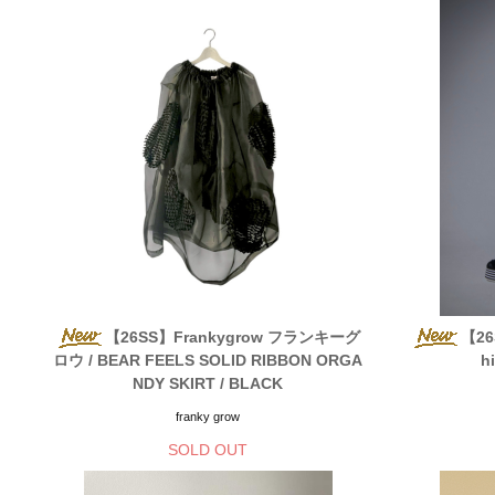
【26SS】Frankygrow フランキーグ
【26
ロウ / BEAR FEELS SOLID RIBBON ORGA
h
NDY SKIRT / BLACK
franky grow
SOLD OUT