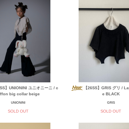
SS】UNIONINI ユニオニーニ / c
【26SS】GRIS グリ / Lay
iffon big collar beige
e BLACK
UNIONINI
GRIS
SOLD OUT
SOLD OUT