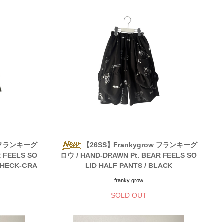
w フランキーグ
【26SS】Frankygrow フランキーグ
 FEELS SO
ロウ / HAND-DRAWN Pt. BEAR FEELS SO
CHECK-GRA
LID HALF PANTS / BLACK
franky grow
SOLD OUT