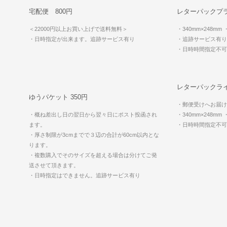
宅配便 800円
レターパックプラ
＜22000円以上お買い上げで送料無料＞
・340mm×248mm
・日時指定が出来ます。追跡サービス有り
・追跡サービス有り
・日時時間指定不
レターパックライ
ゆうパケット 350円
・郵便受けへお届け
・概ね差出し日の翌日から翌々日にポスト投函され
・340mm×248mm
ます。
・日時時間指定不
・厚さ制限が3cmまでで３辺の合計が60cm以内とな
ります。
・複数購入でそのサイズを超える場合は分けてご発
送させて頂きます。
・日時指定はできません。追跡サービス有り