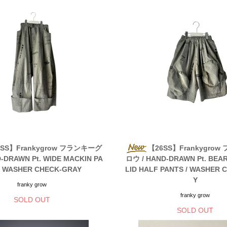
SS】Frankygrow フランキーグ
【26SS】Frankygro
-DRAWN Pt. WIDE MACKIN PA
ロウ / HAND-DRAWN Pt. BEAR
/ WASHER CHECK-GRAY
LID HALF PANTS / WASHER 
Y
franky grow
franky grow
SOLD OUT
SOLD OUT