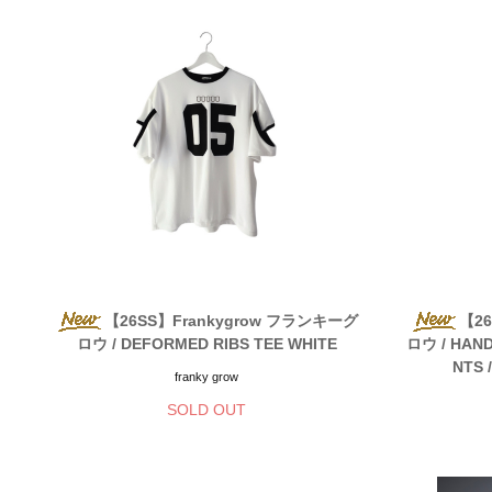
【26SS】Frankygrow フランキーグ
【26
ロウ / DEFORMED RIBS TEE WHITE
ロウ / HAND
NTS 
franky grow
SOLD OUT