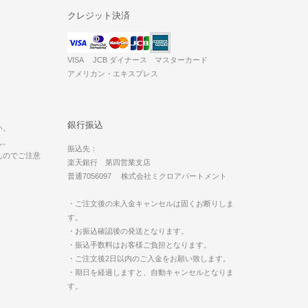
クレジット決済
VISA JCB ダイナース マスターカード
アメリカン・エキスプレス
。
銀行振込
い。
ん。
振込先：
んのでご注意
楽天銀行 第四営業支店
普通7056097 株式会社ミクロアパートメント
・ご注文後の未入金キャンセルは固くお断りしま
す。
・お振込確認後の発送となります。
・振込手数料はお客様ご負担となります。
・ご注文後2日以内のご入金をお願い致します。
・期日を経過しますと、自動キャンセルとなりま
す。