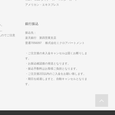
アメリカン・エキスプレス
。
銀行振込
い。
ん。
振込先：
んのでご注意
楽天銀行 第四営業支店
普通7056097 株式会社ミクロアパートメント
・ご注文後の未入金キャンセルは固くお断りしま
す。
・お振込確認後の発送となります。
・振込手数料はお客様ご負担となります。
・ご注文後2日以内のご入金をお願い致します。
・期日を経過しますと、自動キャンセルとなりま
す。