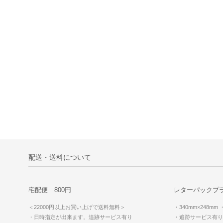
配送・送料について
宅配便 800円
レターパックプラ
＜22000円以上お買い上げで送料無料＞
・340mm×248mm
・日時指定が出来ます。追跡サービス有り
・追跡サービス有り