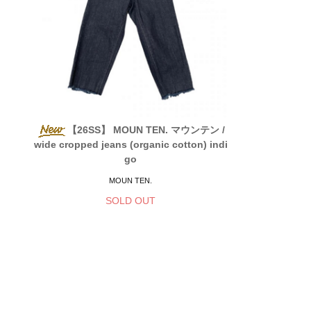
【26SS】 MOUN TEN. マウンテン /
wide cropped jeans (organic cotton) indi
go
MOUN TEN.
SOLD OUT