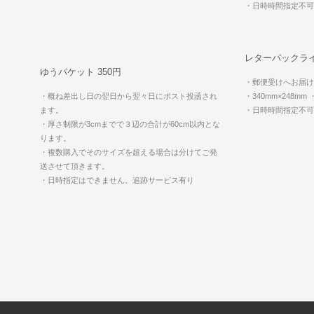
・日時時間指定不
レターパックライ
ゆうパケット 350円
・郵便受けへお届け
・概ね差出し日の翌日から翌々日にポスト投函され
・340mm×248mm
ます。
・日時時間指定不
・厚さ制限が3cmまでで３辺の合計が60cm以内とな
ります。
・複数購入でそのサイズを超える場合は分けてご発
送させて頂きます。
・日時指定はできません。追跡サービス有り