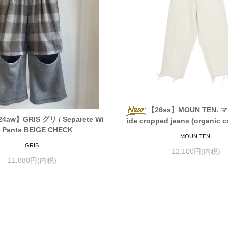
【26ss】MOUN TEN. 
4aw】GRIS グリ / Separete Wi
ide cropped jeans (organic c
 Pants BEIGE CHECK
MOUN TEN.
GRIS
12,100円(内税)
11,880円(内税)