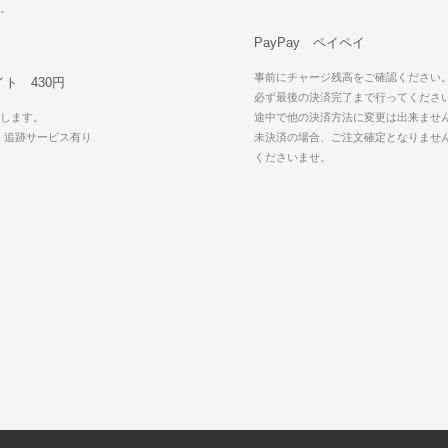
可。
PayPay ペイペイ
事前にチャージ残高をご確認ください
ト 430円
必ず最後の決済完了まで行ってくださ
します。
途中で他の決済方法に変更は出来ませ
・追跡サービス有り
未決済の場合、ご注文確定となりませ
可
くださいませ。