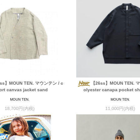
ss】MOUN TEN. マウンテン / c
【26ss】MOUN TEN. 
ort canvas jacket sand
olyester canapa pocket shi
MOUN TEN.
MOUN TEN.
18,700円(内税)
11,000円(内税)