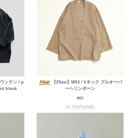
マウンテン / p
【25aw】M53 / Vネック プルオーバ
rt black
ーヘリンボーン
M53
29,700円(内税)