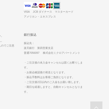
VISA JCB ダイナース マスターカード
アメリカン・エキスプレス
。
銀行振込
い。
ん。
振込先：
んのでご注意
楽天銀行 第四営業支店
普通7056097 株式会社ミクロアパートメント
・ご注文後の未入金キャンセルは固くお断りしま
す。
・お振込確認後の発送となります。
・振込手数料はお客様ご負担となります。
・ご注文後2日以内のご入金をお願い致します。
・期日を経過しますと、自動キャンセルとなりま
す。