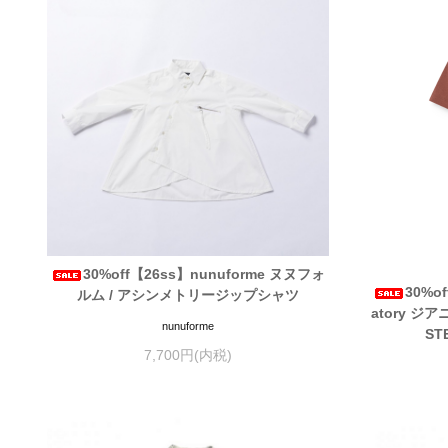
30%off【26ss】nunuforme ヌヌフォ
30%of
ルム / アシンメトリージップシャツ
atory ジ
nunuforme
ST
7,700円(内税)