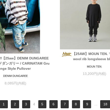
【25AW】MOUN TEN.
ff【25aw】DENIM DUNGAREE
wool rib longsleeve b
ンガリー / CARINATAM Gru
MOUN TEN.
nge Style Pullover
13,200円(内税)
DENIM DUNGAREE
8,085円(内税)
1
2
3
4
5
6
7
8
9
...
18