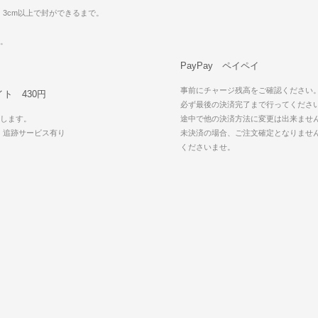
・3cm以上で封ができるまで。
可。
PayPay ペイペイ
事前にチャージ残高をご確認ください
ト 430円
必ず最後の決済完了まで行ってくださ
します。
途中で他の決済方法に変更は出来ませ
・追跡サービス有り
未決済の場合、ご注文確定となりませ
可
くださいませ。