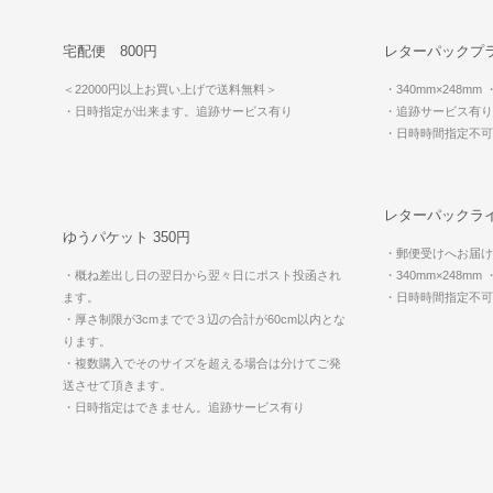
宅配便 800円
レターパックプラ
＜22000円以上お買い上げで送料無料＞
・340mm×248mm
・日時指定が出来ます。追跡サービス有り
・追跡サービス有り
・日時時間指定不
レターパックライ
ゆうパケット 350円
・郵便受けへお届け
・概ね差出し日の翌日から翌々日にポスト投函され
・340mm×248mm
ます。
・日時時間指定不
・厚さ制限が3cmまでで３辺の合計が60cm以内とな
ります。
・複数購入でそのサイズを超える場合は分けてご発
送させて頂きます。
・日時指定はできません。追跡サービス有り