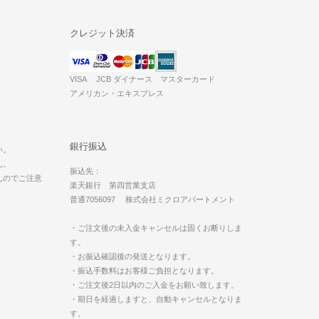
クレジット決済
VISA JCB ダイナース マスターカード
アメリカン・エキスプレス
。
銀行振込
い。
ん。
振込先：
んのでご注意
楽天銀行 第四営業支店
普通7056097 株式会社ミクロアパートメント
・ご注文後の未入金キャンセルは固くお断りしま
す。
・お振込確認後の発送となります。
・振込手数料はお客様ご負担となります。
・ご注文後2日以内のご入金をお願い致します。
・期日を経過しますと、自動キャンセルとなりま
す。