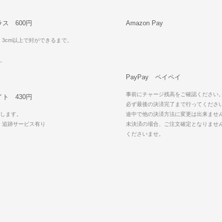
ス 600円
Amazon Pay
・3cm以上で封ができるまで。
可。
PayPay ペイペイ
事前にチャージ残高をご確認ください
ト 430円
必ず最後の決済完了まで行ってくださ
します。
途中で他の決済方法に変更は出来ませ
・追跡サービス有り
未決済の場合、ご注文確定となりませ
可
くださいませ。