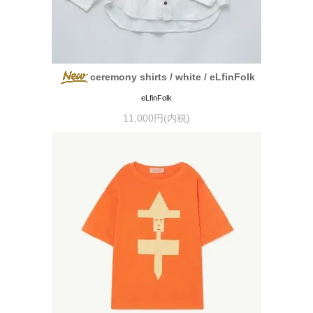
ceremony shirts / white / eLfinFolk
eLfinFolk
11,000円(内税)