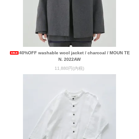
40%OFF washable wool jacket / charcoal / MOUN TE
N. 2022AW
11,880円(内税)