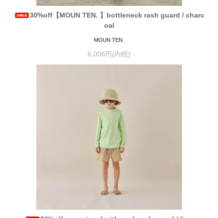
30%off【MOUN TEN. 】bottleneck rash guard / charc
oal
MOUN TEN.
6,006円(内税)