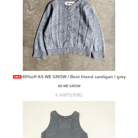
40%off AS WE GROW / Best friend cardigan / grey
AS WE GROW
6,468円(内税)