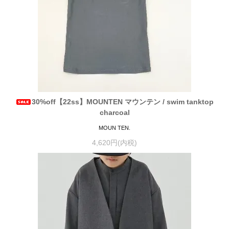
30%off【22ss】MOUNTEN マウンテン / swim tanktop
charcoal
MOUN TEN.
4,620円(内税)