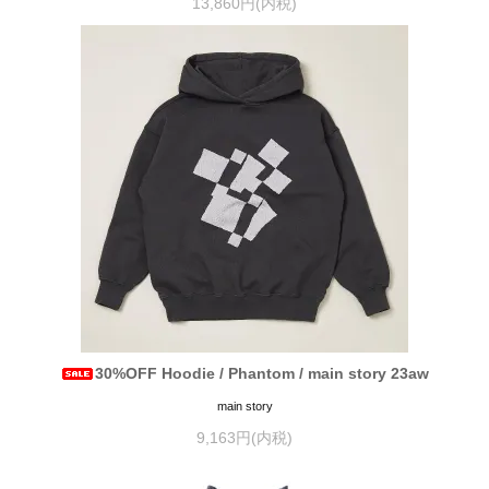
13,860円(内税)
30%OFF Hoodie / Phantom / main story 23aw
main story
9,163円(内税)