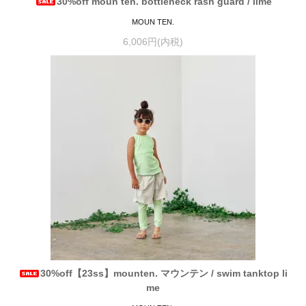
30%off moun ten. bottleneck rash guard / lime
MOUN TEN.
6,006円(内税)
30%off【23ss】mounten. マウンテン / swim tanktop li
me