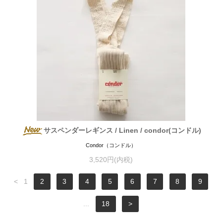
サスペンダーレギンス / Linen / condor(コンドル)
Condor（コンドル）
3,520円(内税)
<
1
2
3
4
5
6
7
8
9
...
18
>