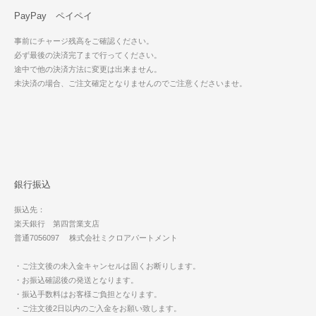
PayPay ペイペイ
事前にチャージ残高をご確認ください。
必ず最後の決済完了まで行ってください。
途中で他の決済方法に変更は出来ません。
未決済の場合、ご注文確定となりませんのでご注意くださいませ。
銀行振込
振込先：
楽天銀行 第四営業支店
普通7056097 株式会社ミクロアパートメント
・ご注文後の未入金キャンセルは固くお断りします。
・お振込確認後の発送となります。
・振込手数料はお客様ご負担となります。
・ご注文後2日以内のご入金をお願い致します。