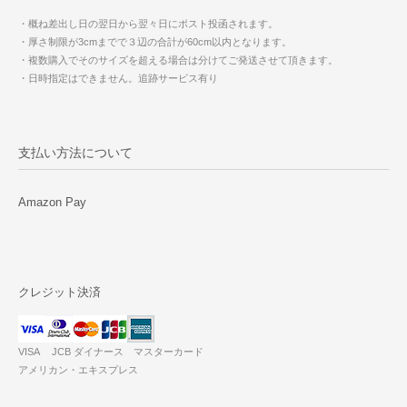
・概ね差出し日の翌日から翌々日にポスト投函されます。
・厚さ制限が3cmまでで３辺の合計が60cm以内となります。
・複数購入でそのサイズを超える場合は分けてご発送させて頂きます。
・日時指定はできません。追跡サービス有り
支払い方法について
Amazon Pay
クレジット決済
VISA JCB ダイナース マスターカード
アメリカン・エキスプレス