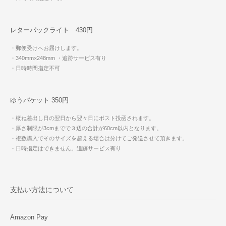
レターパックライト 430円
・郵便受けへお届けします。
・340mm×248mm
・追跡サービス有り
・日時時間指定不可
ゆうパケット 350円
・概ね差出し日の翌日から翌々日にポスト投函されます。
・厚さ制限が3cmまでで３辺の合計が60cm以内となります。
・複数購入でそのサイズを超える場合は分けてご発送させて頂きます。
・日時指定はできません。追跡サービス有り
支払い方法について
Amazon Pay