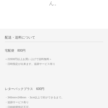
ん。
配送・送料について
宅配便 800円
＜22000円以上お買い上げで送料無料＞
・日時指定が出来ます。追跡サービス有り
レターパックプラス 600円
・340mm×248mm
・3cm以上で封ができるまで。
・追跡サービス有り
・日時時間指定不可。