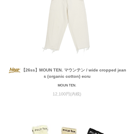
【26ss】MOUN TEN. マウンテン / wide cropped jean
s (organic cotton) ecru
MOUN TEN.
12,100円(内税)