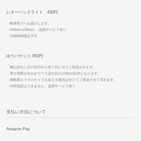
レターパックライト 430円
・郵便受けへお届けします。
・340mm×248mm
・追跡サービス有り
・日時時間指定不可
ゆうパケット 350円
・概ね差出し日の翌日から翌々日にポスト投函されます。
・厚さ制限が3cmまでで３辺の合計が60cm以内となります。
・複数購入でそのサイズを超える場合は分けてご発送させて頂きます。
・日時指定はできません。追跡サービス有り
支払い方法について
Amazon Pay