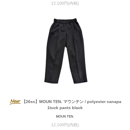
12,100円(内税)
【26ss】MOUN TEN. マウンテン / polyester canapa
1tuck pants black
MOUN TEN.
12,100円(内税)