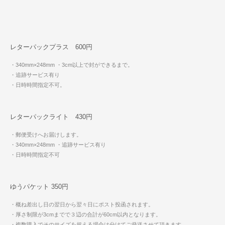
レターパックプラス 600円
・340mm×248mm
・3cm以上で封ができるまで。
・追跡サービス有り
・日時時間指定不可。
レターパックライト 430円
・郵便受けへお届けします。
・340mm×248mm
・追跡サービス有り
・日時時間指定不可
ゆうパケット 350円
・概ね差出し日の翌日から翌々日にポスト投函されます。
・厚さ制限が3cmまでで３辺の合計が60cm以内となります。
・複数購入でそのサイズを超える場合は分けてご発送させて頂きます。