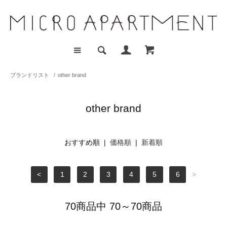
ブランドリスト
/
other brand
other brand
おすすめ順 |
価格順
|
新着順
<
1
2
3
4
5
6
>
70商品中 70～70商品