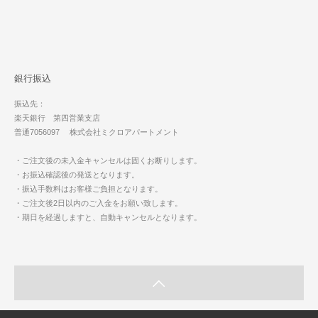
銀行振込
振込先：
楽天銀行 第四営業支店
普通7056097 株式会社ミクロアパートメント
・ご注文後の未入金キャンセルは固くお断りします。
・お振込確認後の発送となります。
・振込手数料はお客様ご負担となります。
・ご注文後2日以内のご入金をお願い致します。
・期日を経過しますと、自動キャンセルとなります。