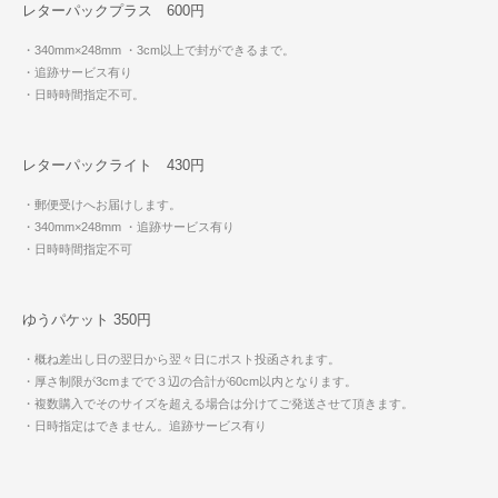
レターパックプラス 600円
・340mm×248mm
・3cm以上で封ができるまで。
・追跡サービス有り
・日時時間指定不可。
レターパックライト 430円
・郵便受けへお届けします。
・340mm×248mm
・追跡サービス有り
・日時時間指定不可
ゆうパケット 350円
・概ね差出し日の翌日から翌々日にポスト投函されます。
・厚さ制限が3cmまでで３辺の合計が60cm以内となります。
・複数購入でそのサイズを超える場合は分けてご発送させて頂きます。
・日時指定はできません。追跡サービス有り