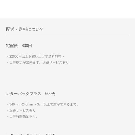
配送・送料について
宅配便 800円
＜22000円以上お買い上げで送料無料＞
・日時指定が出来ます。追跡サービス有り
レターパックプラス 600円
・340mm×248mm
・3cm以上で封ができるまで。
・追跡サービス有り
・日時時間指定不可。