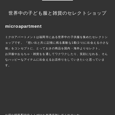
世界中の子ども服と雑貨のセレクトショップ
microapartment
ミクロアパートメントは福岡市にある世界中の子供服を集めたセレクトシ
ョップです。 『想い出と共に記憶に残る素敵な1着(1つ)に出会える小さな
箱』をコンセプトに、とっておきの商品を国内・海外よりセレクト。
お洋服やおもちゃ・雑貨をを通してワクワクしたり、笑顔になれる、そん
なハッピーなアイテムに出会えるお店作りをしていきたいと思っていま
す。