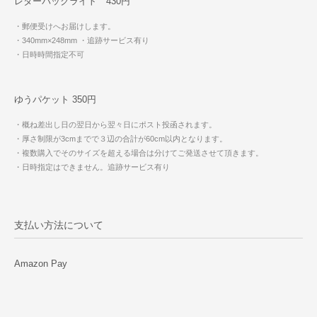
レターパックライト 430円
・郵便受けへお届けします。
・340mm×248mm
・追跡サービス有り
・日時時間指定不可
ゆうパケット 350円
・概ね差出し日の翌日から翌々日にポスト投函されます。
・厚さ制限が3cmまでで３辺の合計が60cm以内となります。
・複数購入でそのサイズを超える場合は分けてご発送させて頂きます。
・日時指定はできません。追跡サービス有り
支払い方法について
Amazon Pay