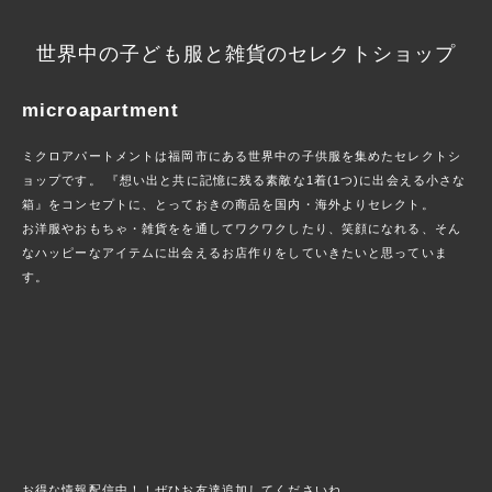
世界中の子ども服と雑貨のセレクトショップ
microapartment
ミクロアパートメントは福岡市にある世界中の子供服を集めたセレクトシ
ョップです。 『想い出と共に記憶に残る素敵な1着(1つ)に出会える小さな
箱』をコンセプトに、とっておきの商品を国内・海外よりセレクト。
お洋服やおもちゃ・雑貨をを通してワクワクしたり、笑顔になれる、そん
なハッピーなアイテムに出会えるお店作りをしていきたいと思っていま
す。
お得な情報配信中！！ぜひお友達追加してくださいね。