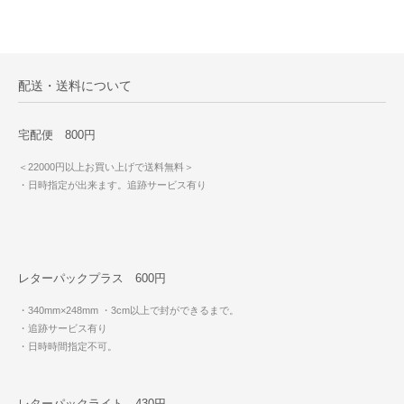
配送・送料について
宅配便 800円
＜22000円以上お買い上げで送料無料＞
・日時指定が出来ます。追跡サービス有り
レターパックプラス 600円
・340mm×248mm
・3cm以上で封ができるまで。
・追跡サービス有り
・日時時間指定不可。
レターパックライト 430円