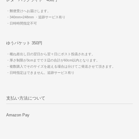
・郵便受けへお届けします。
・340mm×248mm
・追跡サービス有り
・日時時間指定不可
ゆうパケット 350円
・概ね差出し日の翌日から翌々日にポスト投函されます。
・厚さ制限が3cmまでで３辺の合計が60cm以内となります。
・複数購入でそのサイズを超える場合は分けてご発送させて頂きます。
・日時指定はできません。追跡サービス有り
支払い方法について
Amazon Pay