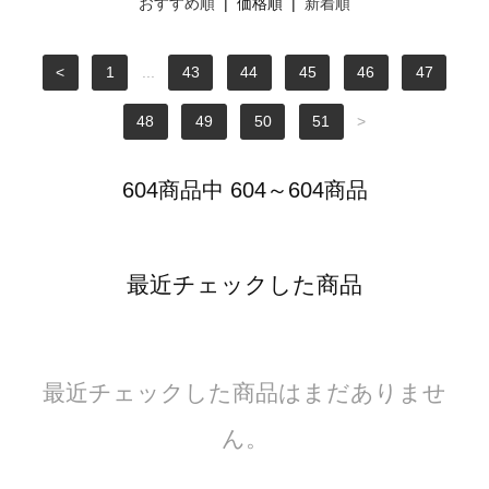
おすすめ順
| 価格順 |
新着順
<
1
...
43
44
45
46
47
48
49
50
51
>
604商品中 604～604商品
最近チェックした商品
最近チェックした商品はまだありませ
ん。