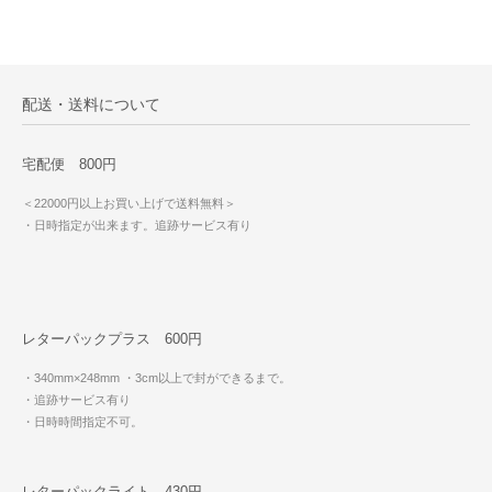
配送・送料について
宅配便 800円
＜22000円以上お買い上げで送料無料＞
・日時指定が出来ます。追跡サービス有り
レターパックプラス 600円
・340mm×248mm
・3cm以上で封ができるまで。
・追跡サービス有り
・日時時間指定不可。
レターパックライト 430円