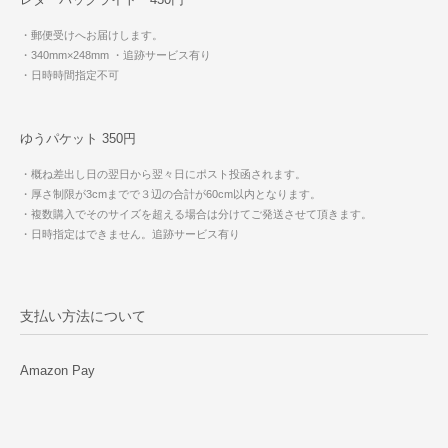
・郵便受けへお届けします。
・340mm×248mm
・追跡サービス有り
・日時時間指定不可
ゆうパケット 350円
・概ね差出し日の翌日から翌々日にポスト投函されます。
・厚さ制限が3cmまでで３辺の合計が60cm以内となります。
・複数購入でそのサイズを超える場合は分けてご発送させて頂きます。
・日時指定はできません。追跡サービス有り
支払い方法について
Amazon Pay