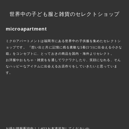
世界中の子ども服と雑貨のセレクトショップ
microapartment
ミクロアパートメントは福岡市にある世界中の子供服を集めたセレクトシ
ョップです。 『想い出と共に記憶に残る素敵な1着(1つ)に出会える小さな
箱』をコンセプトに、とっておきの商品を国内・海外よりセレクト。
お洋服やおもちゃ・雑貨をを通してワクワクしたり、笑顔になれる、そん
なハッピーなアイテムに出会えるお店作りをしていきたいと思っていま
す。
お得な情報配信中！！ぜひお友達追加してくださいね。