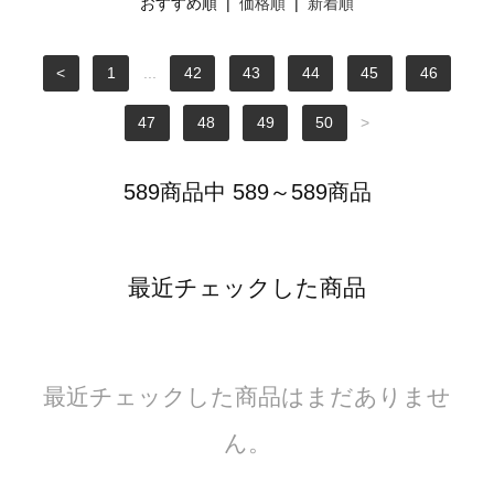
おすすめ順 |
価格順
|
新着順
<
1
...
42
43
44
45
46
47
48
49
50
>
589商品中 589～589商品
最近チェックした商品
最近チェックした商品はまだありませ
ん。